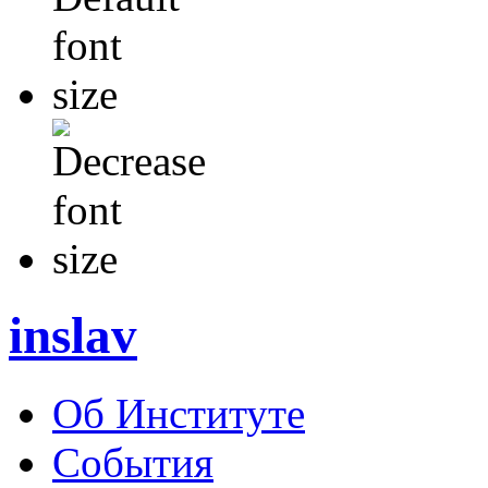
inslav
Об Институте
События