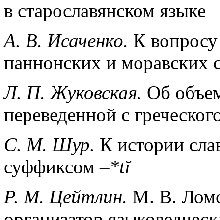
в старославянском языке
А. В. Исаченко.
К вопросу
паннонских и моравских 
Л. П. Жуковская.
Об объем
переведенной с греческо
С. М. Шур.
К истории сла
суффиксом –
*
tĭ
Р. М. Цейтлин.
М. В. Лом
организатор языковедческ