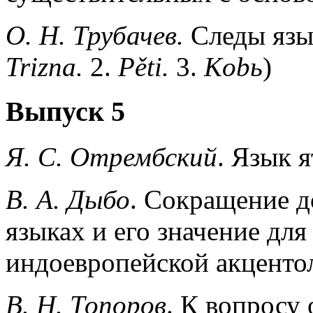
О. Н. Трубачев.
Следы языч
Trizna.
2.
Pěti.
3.
Kob
ь
)
Выпуск 5
Я. С. Отрембский
. Язык я
В. А. Дыбо
. Сокращение д
языках и его значение для
индоевропейской акценто
В. Н. Топоров
. К вопросу