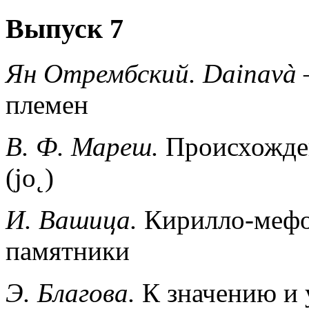
Выпуск 7
Ян Отрембский.
Dainavà
–
племен
В. Ф. Мареш.
Происхожден
(jo˛)
И. Вашица.
Кирилло-мефо
памятники
Э. Благова.
К значению и