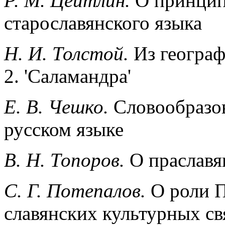
Р. М. Цейтлин.
О принцип
старославянского языка
Н. И. Толстой.
Из географ
2. 'Саламандра'
Е. В. Чешко.
Словообразов
русском языке
В. Н. Топоров.
О праславя
С. Г. Потепалов.
О роли П
славянских культурных свя