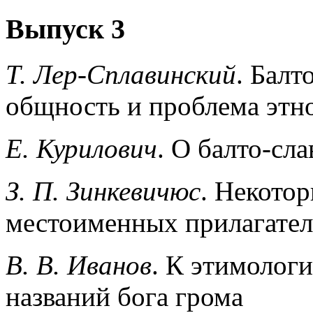
Выпуск 3
Т. Лер-Сплавинский
. Балт
общность и проблема этно
Е. Курилович
. О балто-сл
З. П. Зинкевичюс
. Некото
местоименных прилагател
В. В. Иванов
. К этимологи
названий бога грома