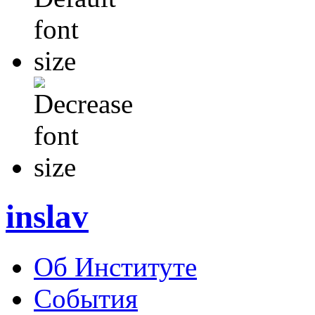
inslav
Об Институте
События