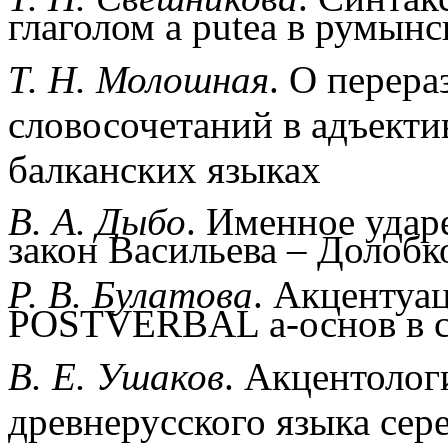
глаголом а putea в румын
Т. Н. Молошная
. О перер
словосочетаний в адъекти
балканских языках
В. А. Дыбо
. Именное удар
закон Васильева – Долобк
Р. В. Булатова
. Акцентуа
POSTVERBAL a-основ в с
В. Е. Ушаков
. Акцентолог
древнерусского языка сер