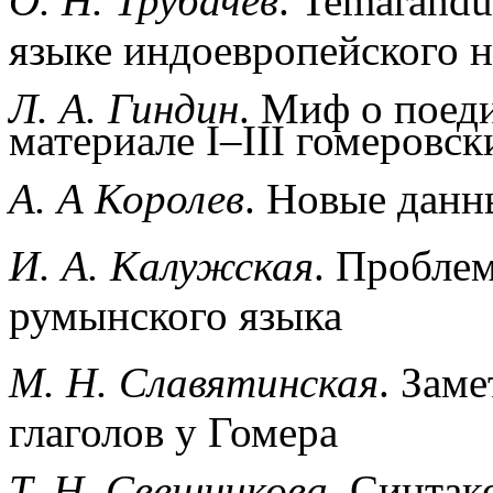
О. Н. Трубачев
. Temarandu
языке индоевропейского 
Л. А. Гиндин
. Миф о поед
материале I–III гомеровск
А. А Королев
. Новые данн
И. А. Калужская
. Пробле
румынского языка
М. Н. Славятинская
. Зам
глаголов у Гомера
Т. Н. Свешникова
. Синтак