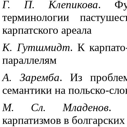
Г. П. Клепикова
. Фу
терминологии пастушес
карпатского ареала
К. Гутшмидт
. К карпат
параллелям
А. Заремба
. Из пробле
семантики на польско-сло
М. Сл. Младенов
. Р
карпатизмов в болгарских