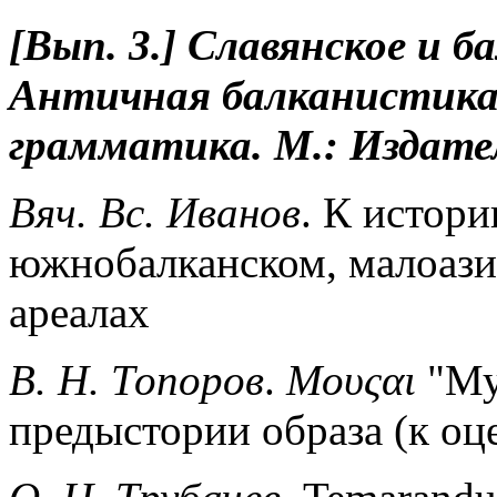
[Вып. 3.] Славянское и б
Античная балканистика
грамматика. М.:
Издате
Вяч. Вс. Иванов
. К истори
южнобалканском, малоази
ареалах
В. Н. Топоров
.
Μουςαι
"Му
предыстории образа (к оц