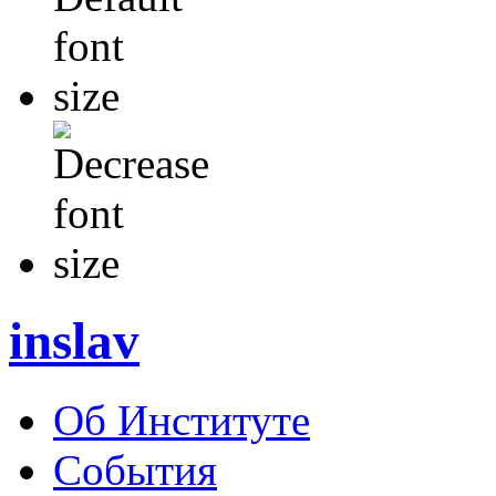
inslav
Об Институте
События