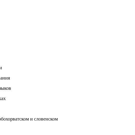
и
вания
зыков
ках
рбохорватском и словенском