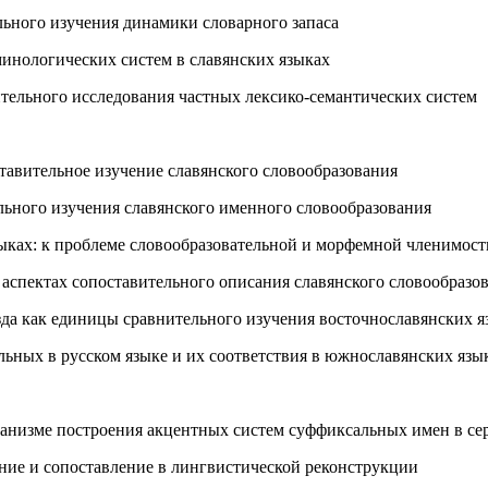
льного изучения динамики словарного запаса
рминологических систем в славянских языках
тельного исследования частных лексико-семантических систем
тавительное изучение славянского словообразования
ельного изучения славянского именного словообразования
зыках: к проблеме словообразовательной и морфемной членимост
 аспектах сопоставительного описания славянского словообразо
езда как единицы сравнительного изучения восточнославянских я
ьных в русском языке и их соответствия в южнославянских язы
механизме построения акцентных систем суффиксальных имен в се
ние и сопоставление в лингвистической реконструкции