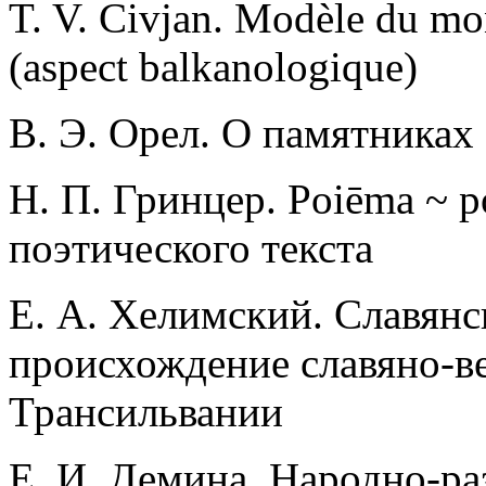
T. V. Civjan. Modèle du mon
(aspect balkanologique)
В. Э. Орел. О памятниках
Н. П. Гринцер. Poiēma ~ po
поэтического текста
Е. А. Хелимский. Славянс
происхож­дение славяно-в
Трансильвании
Е. И. Демина. Народно-ра