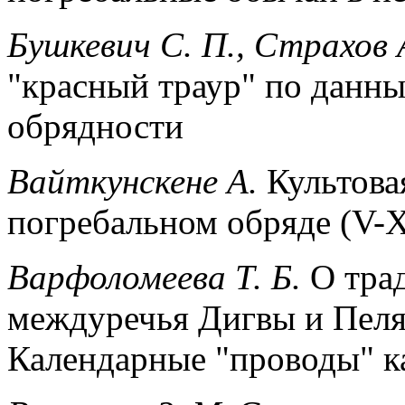
Бушкевич С. П., Страхов А
"красный траур" по данн
обрядности
Вайткунскене А.
Культовая
погребальном обряде (V-XI
Варфоломеева Т. Б.
О тра
междуречья Дигвы и Пеля
Календарные "проводы" как