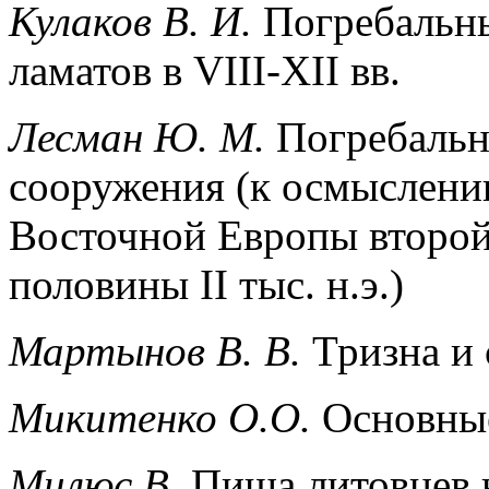
Кулаков В. И.
Погребальны
ламатов в VIII-XII вв.
Лесман Ю. М.
Погребальн
сооружения (к осмыслени
Восточной Европы второй
половины II тыс. н.э.)
Мартынов В. В.
Тризна и 
Микитенко О.О.
Основные
Mилюс В.
Пища литовцев 