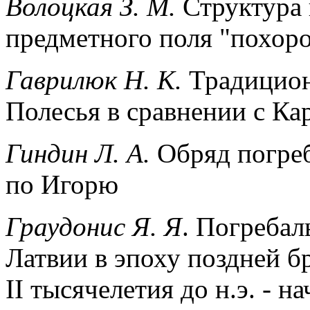
Волоцкая З. М.
Структура 
предметного поля "похор
Гаврилюк H. K.
Традицион
Полесья в сравнении с Ка
Гиндин Л. А.
Обряд погреб
по Игорю
Граудонис Я. Я
. Погребал
Латвии в эпоху поздней б
II тысячелетия до н.э. - на