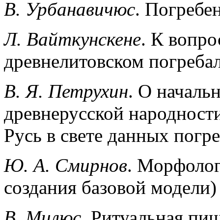
В. Урбанавичюс
. Погребе
Л. Вайткунскене
. К вопро
древнелитовском погребал
В. Я. Петрухин
. О началь
древнерусской народности
Русь в свете данных погр
Ю. А. Смирнов
. Морфолог
создания базовой модели)
В. Милюс
. Ритуальная пи