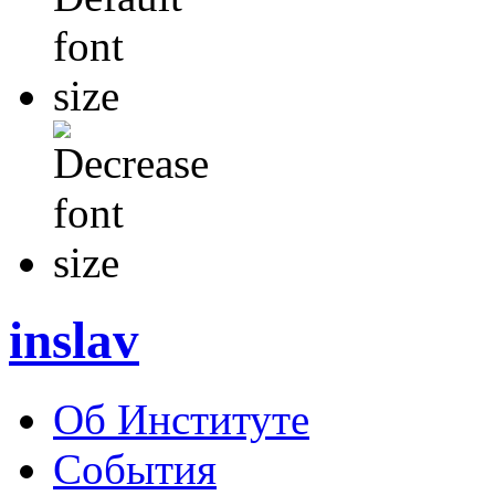
inslav
Об Институте
События