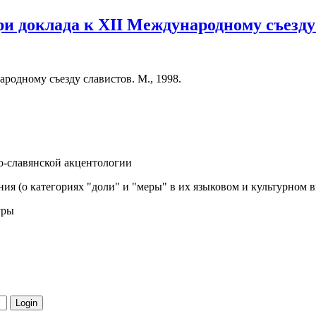
 доклада к XII Международному съезду с
родному съезду славистов. М., 1998.
о-славянской акцентологии
ния (о категориях "доли" и "меры" в их языковом и культурном
уры