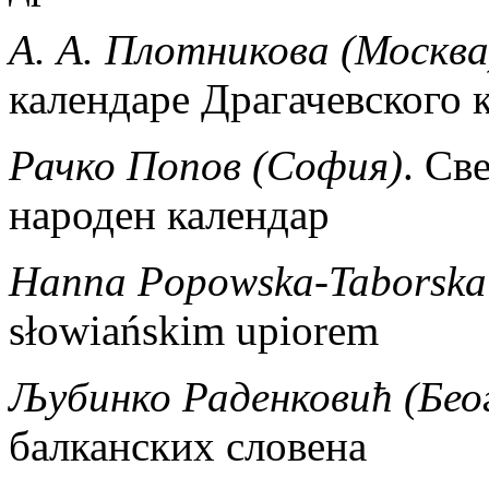
А. А. Плотникова (Москва
календаре Драгачевского 
Рачко Попов (София)
. Св
народен календар
Hanna Popowska-Taborska
słowiańskim upiorem
Љубинко Раденковић (Бео
балканских словена