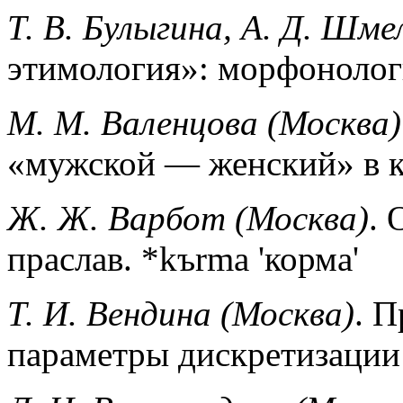
Т. В. Булыгина, А. Д. Шме
этимология»: морфонолог
М. М. Валенцова (Москва)
«мужской — женский» в к
Ж. Ж. Варбот (Москва)
. 
праслав. *kъrma 'корма'
Т. И. Вендина (Москва)
. П
параметры дискретизации