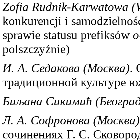
Zofia Rudnik-Karwatowa (
konkurencji i samodzielnoś
sprawie statusu prefiksów
o
polszczyźnie)
И. А. Седакова (Москва)
.
традиционной культуре ю
Биљана Сикимић (Београд
Л. А. Софронова (Москва)
сочинениях Г. С. Сковоро