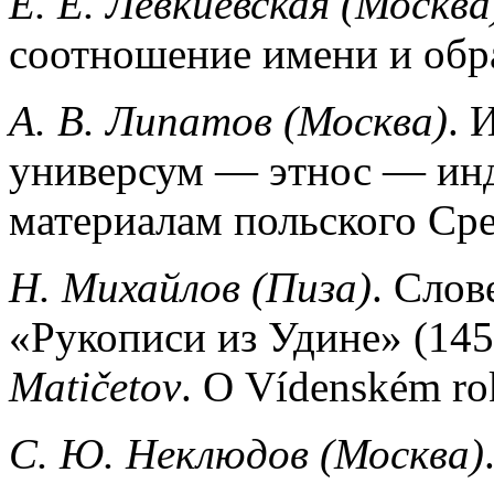
Е. Е. Левкиевская (Москва
соотношение имени и обр
А. В. Липатов (Москва)
. 
универсум — этнос — ин
материалам польского Сре
Н. Михайлов (Пиза)
. Слов
«Рукописи из Удине» (14
Matičetov
. О Vídenském ro
С. Ю. Неклюдов (Москва)