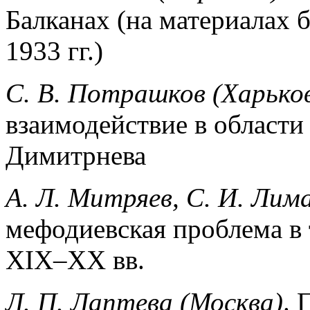
Балканах (на ма­териалах
1933 гг.)
С. В. Потрашков (Харько
взаимодействие в области
Димитрнева
А. Л. Митряев, С. И. Лим
мефодиевская проблема в
ХIХ–ХХ вв.
Л. П. Лаптева (Москва)
. 