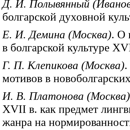
Д. И. Полывянный (Ивано
болгарской духовной кул
Е. И. Демина (Москва)
. О
в болгарской куль­туре XV
Г. П. Клепикова (Москва)
.
мотивов в новоболгар­ски
И. В. Платонова (Москва)
XVII в. как предмет линг
жанра на нормированност