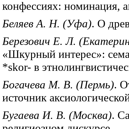
конфессиях: номинация, 
Беляев А. Н. (Уфа)
. О др
Березович Е. Л. (Екатерин
«Шкурный интерес»: семан
*skor- в этнолингвистиче
Богачева М. В. (Пермь)
. 
источник аксиологическо
Бугаева И. В. (Москва)
. С
религиозном дискурсе