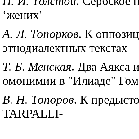
Н. И. Толстой
. Сербское 
‘жених'
А. Л. Топорков
. К оппози
этнодиалектных текстах
Т. Б. Менская
. Два Аякса 
омонимии в "Илиаде" Гом
В. Н. Топоров
. К предысто
TARPALLI-