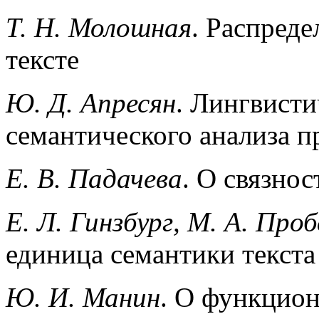
Т. Н. Молошная
. Распреде
тексте
Ю. Д. Апресян
. Лингвист
семантического анализа 
Е. В. Падачева
. О связнос
Е. Л. Гинзбург, М. А. Про
единица семантики текста
Ю. И. Манин
. О функцион