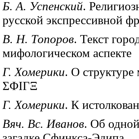
Б. А. Успенский
. Религио
русской экспрессивной ф
В. Н. Топоров
. Текст гор
мифологическом аспекте
Г. Хомерики
. О структуре
ΣΦΙΓΞ
Г. Хомерики
. К истолкова
Вяч. Вс. Иванов
. Об одно
загадке Сфинкса-Эдипа