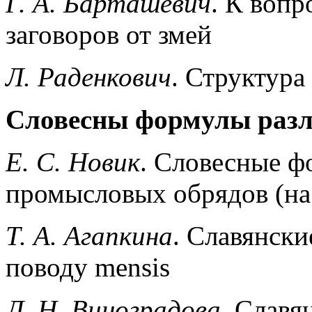
Г. А. Барташевич
. К вопр
заговоров от змей
Л. Раденкович
. Структура
Словесны формулы раз
Е. С. Новик
. Словесные ф
промысловых обрядов (на
Т. А. Агапкина
. Славянск
поводу mensis
Л. H. Виноградова
. Славя