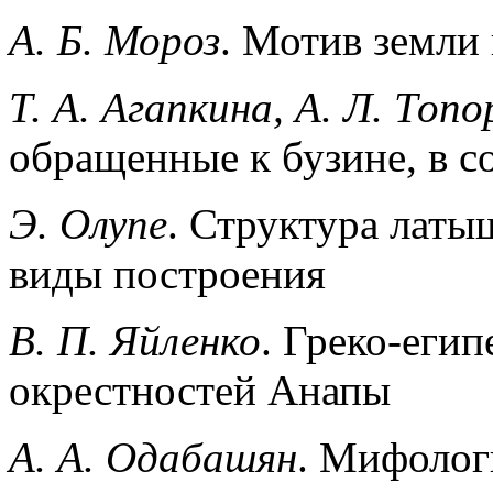
A. Б. Мороз
. Мотив земли 
Т. А. Агапкина, А. Л. Топо
обращенные к бузине, в с
Э. Олупе
. Структура латы
виды построения
B. П. Яйленко
. Греко-егип
окрестностей Анапы
А. А. Одабашян
. Мифолог