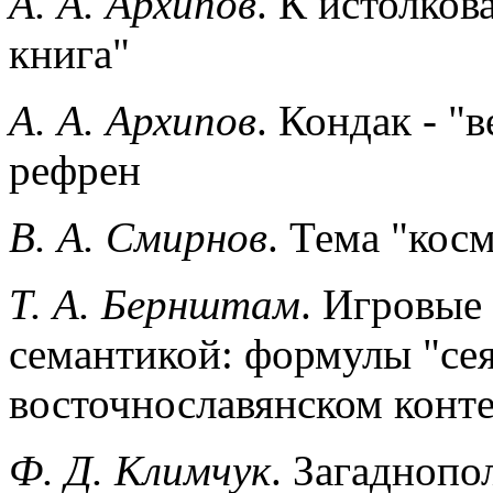
А. А. Архипов
. К истолко
книга"
A. А. Архипов
. Кондак - "
рефрен
B. А. Смирнов
. Тема "кос
Т. А. Бернштам
. Игровые
семантикой: формулы "сея
восточнославянском конте
Ф. Д. Климчук
. Загаднопо