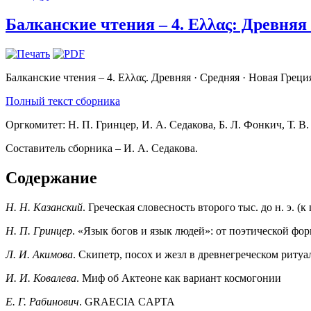
Балканские чтения – 4. Eλλας: Древняя 
Балканские чтения – 4. Eλλας. Древняя · Средняя · Новая Греци
Полный текст сборника
Оргкомитет: Н. П. Гринцер, И. А. Седакова, Б. Л. Фонкич, Т. В.
Составитель сборника – И. А. Седакова.
Содержание
H. H. Казанский
. Греческая словесность второго тыс. до н. э. (
Н. П. Гринцер
. «Язык богов и язык людей»: от поэтической фо
Л. И. Акимова
. Скипетр, посох и жезл в древнегреческом ритуа
И. И. Ковалева
. Миф об Актеоне как вариант космогонии
Е. Г. Рабинович
. GRAECIA CAPTA