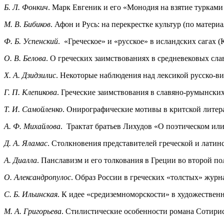
Б. Л. Фонкич
. Марк Евгеник и его «Монодия на взятие турками
М. В. Бибиков
. Афон и Русь: на перекрестке культур (по матер
Ф. Б. Успенский
. «Греческое» и «русское» в исландских сагах 
О. В. Белова
. О греческих заимствованиях в средневековых сл
X. А. Дзидзилис
. Некоторые наблюдения над лексикой русско-в
Г. П. Клепикова
. Греческие заимствования в славяно-румынски
Т. И. Самойленко
. Онирографические мотивы в критской литер
А. Ф. Михайлова
. Трактат братьев Лихудов «О поэтическом ил
Д. А. Яламас
. Столкновения представителей греческой и латин
А. Диалла
. Панславизм и его толкования в Греции во второй по
О. Александропулос
. Образ России в греческих «толстых» журн
С. Б. Ильинская
. К идее «средиземноморскости» в художествен
M. А. Григорьева
. Стилистические особенности романа Сотири