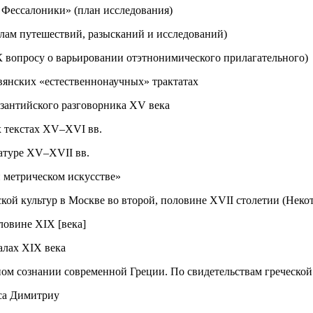
 Фессалоники» (план исследования)
иалам путешествий, разысканий и исследований)
(К вопросу о варьировании отэтнонимического прилагательного)
авянских «естественнонаучных» трактатах
изантийского разговорника XV века
х текстах XV–XVI вв.
атуре XV–XVII вв.
и метрическом искусстве»
ской культур в Москве во второй, половине XVII столетии (Неко
ловине ХIХ [века]
алах ХIХ века
ном сознании современной Греции. По свидетельствам греческо
са Димитриу