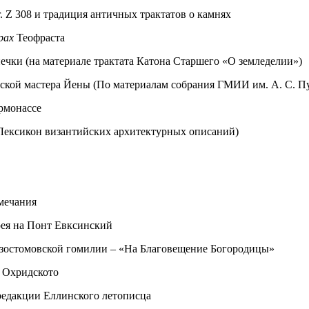
. Z 308 и традиция античных трактатов о камнях
рах
Теофраста
ечки (на материале трактата Катона Старшего «О земледелии»)
ерской мастера Йены (По материалам собрания ГМИИ им. А. С. 
ермонассе
 (Лексикон византийских архитектурных описаний)
амечания
рея на Понт Евксинский
изостомовской гомилии – «Нa Благовещение Богородицы»
 Охридското
редакции Еллинского летописца