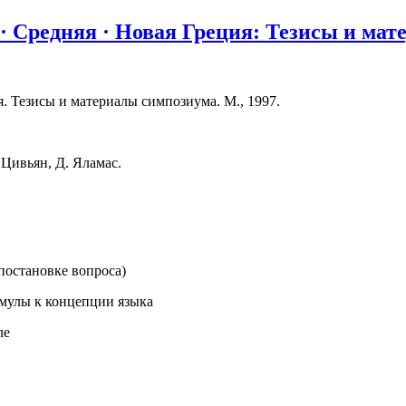
· Средняя · Новая Греция: Тезисы и мат
я. Тезисы и материалы симпозиума. М., 1997.
 Цивьян, Д. Яламас.
к постановке вопроса)
рмулы к концепции языка
ле