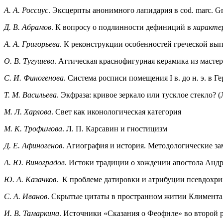
А. А. Россиус
. Эксцерпты анонимного лапидария в cod. marc. Gr
Д. В. Абрамов
. К вопросу о подлинности дефиниций в
характе
А. А. Григорьева
. К реконструкции особенностей греческой вып
О. В. Тугушева
. Аттическая краснофигурная керамика из маст
С. И. Финогенова
. Система росписи помещения I в. до н. э. в Г
Т. М. Васильева
. Экфраза: кривое зеркало или тусклое стекло?
М. Л. Харлова
. Свет как иконологическая категория
М. К. Трофимова
. Л. П. Карсавин и гностицизм
Д. Е. Афиногенов
. Агиография и история. Методологические з
А. Ю. Виноградов
. Истоки традиции о хождении апостола Анд
Ю. А. Казачков
. К проблеме датировки и атрибуции псевдохр
С. А. Иванов
. Скрытые цитаты в пространном житии Климента
И. В. Тамаркина
. Источники «Сказания о Феофнле» во второй 