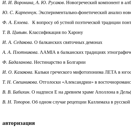
И. И. Воронина, А. Ю. Русаков
. Новогреческий компонент в ал
Ю. С. Карпенчук
. Экспериментально-фонетический анализ нов
Ф. А. Елоева
. К вопросу об устной поэтической традиции пон
Т. В. Цивьян
. Классификация по Харону
И. А. Седакова
. О балканских святочных демонах
A. А. Плотникова
. ΛΑΜΙΑ в балканских традициях этнографич
Ф. Бадаланова
. Нестинарство в Болгарии
И. О. Казакова
. Кальки греческого мифотопонима ЛЕТА в юго
Т. Н. Свешникова
. Отголоски «Александрии» в восточнороман
B. В. Бибихин
. О надписи E на древнем храме Аполлона в Дель
В. Н. Топоров
. Об одном случае рецепции Каллимаха в русско
авторизация