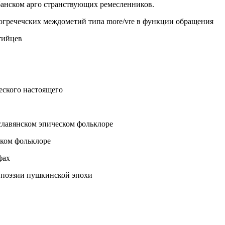
банском арго странствующих ремесленников.
огречечских междометий типа more/vre в функции обращения
тийцев
еского настоящего
славянском эпическом фольклоре
ском фольклоре
фах
й поэзии пушкинской эпохи