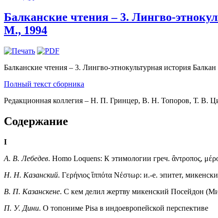
Балканские чтения – 3. Лингво-этноку
М., 1994
Балканские чтения – 3. Лингво-этнокультурная история Балкан
Полный текст сборника
Редакционная коллегия – Н. П. Гринцер, В. Н. Топоров, Т. В. Ц
Содержание
I
A. В. Лебедев
. Homo Loquens: К этимологии греч. ἂντροπος, μέρο
H. H. Казанский
. Γερήνιος ἵππότα Νέστωρ: и.-е. эпитет, микен
B. П. Казанскене
. С кем делил жертву микенский Посейдон (Мике
Π. У. Дини
. О топониме Pisa в индоевропейской перспективе