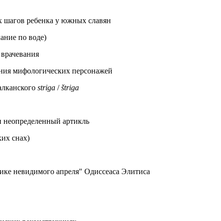
х шагов ребенка у южных славян
ание по воде)
 врачевания
щения мифологических персонажей
балканского
striga
/
štriga
 и неопределенный артикль
их снах)
ике невидимого апреля" Одиссеаса Элитиса