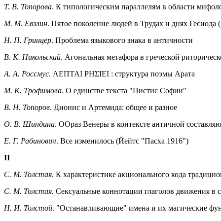
Т. В. Топорова
. К типологическим параллелям в области мифологи
М. М. Евзлин
. Пятое поколение людей в Трудах и днях Гесиода
Н. П. Гринцер
. Проблема языкового знака в античности
В. К. Никольский
. Агональная метафора в греческой риторичес
A. A. Россмус
. ΛΕΠΤΑΙ ΡΗΣΙΕΙ : структура поэмы Арата
М. К. Трофимова
. О единстве текста "Пистис Софии"
B. Н. Топоров
. Дионис и Артемида: общее и разное
О. В. Шиндина
. ООраз Венеры в контексте античной составля
Е. Г. Рабинович
. Все изменилось (Йейтс "Пасха 1916")
II
С. М. Толстая
. К характеристике акционального кода традици
С. М. Толстая
. Сексуальные коннотации глаголов движения в 
H. И. Толстой
. "Останавливающие" имена и их магические фу