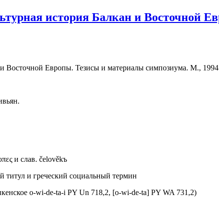
льтурная история Балкан и Восточной Е
 и Восточной Европы. Тезисы и материалы симпозиума. М., 1994
ивьян.
πες и слав. čelověkъ
ский титул и греческий социальный термин
нское o-wi-de-ta-i PY Un 718,2, [o-wi-de-ta] ΡY WA 731,2)