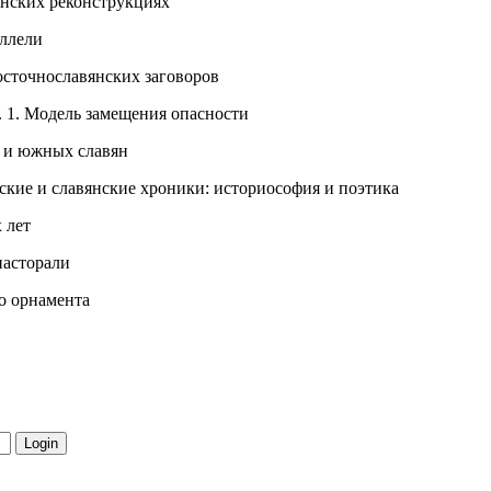
янских реконструкциях
аллели
осточнославянских заговоров
. 1. Модель замещения опасности
х и южных славян
ские и славянские хроники: историософия и поэтика
 лет
пасторали
о орнамента