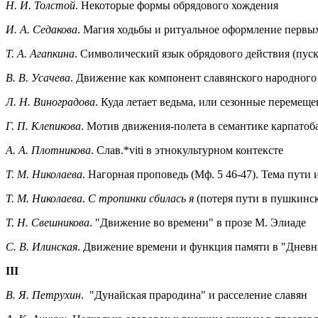
Н. И. Толстой
. Некоторые формы обрядового хождения
И. А. Седакова
. Магия ходьбы и ритуальное оформление первы
Т. A. Агапкина
. Символический язык обрядового действия (пуск
B. В. Усачева
. Движение как компонент славянского народного
Л. Н. Виноградова
. Куда летает ведьма, или сезонные переме
Г. П. Клепикова
. Мотив движения-полета в семантике карпато
A. A. Плотникова
. Слав.*viti в этнокультурном контексте
Т. М. Николаева
. Нагорная проповедь (Мф. 5 46-47). Тема пути
Т. М. Николаева
.
С тропинки сбилась я
(потеря пути в пушкинск
Т. Н. Свешникова
. "Движение во времени" в прозе М. Элиаде
C. В. Илинская
. Движение времени и функция памяти в "Дневн
III
B. Я. Петрухин
. "Дунайская прародина" и расселение славян