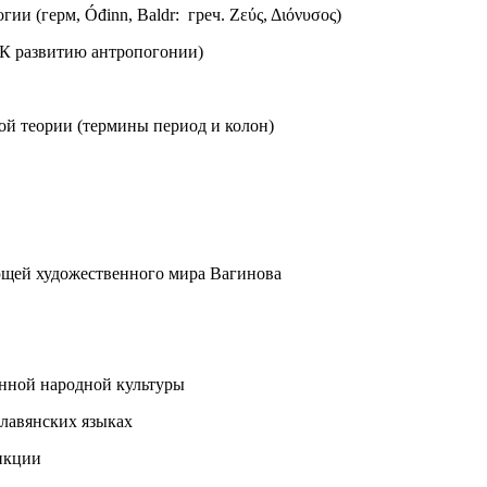
и (герм, Óđinn, Baldr: греч. Ζεύς, Διόνυσος)
 (К развитию антропогонии)
кой теории (термины период и колон)
ющей художественного мира Вагинова
онной народной культуры
славянских языках
нкции