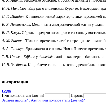
A. К. Аникин
. Несколько оговорок к русским данным в праслав
Н. А. Михайлов
. Еще раз о словенском Куренте. Некоторые пар
C. Г. Шиндин
. К типологической характеристике персонажей в
Е. Е. Левкиевская
. Механизмы апотропеической магии у славян
B. Л. Кляус
. Обряды передачи заговоров и их силы у восточны
A. M. Ранчик
. "Повесть временных лет" и переводные византий
A. A. Гиппиус
. Ярославичи и сыновья Ноя в Повести временных
Т. В. Цивьян
.
Kâjka е çobaneshës
- албанская версия балканской 
Н. В. Злыднева
. К проблеме типов и смыслов древнебалканског
авторизация
Login
Имя пользователя (логин)
Пароль
Забыли пароль?
Забыли имя пользователя (логин)?