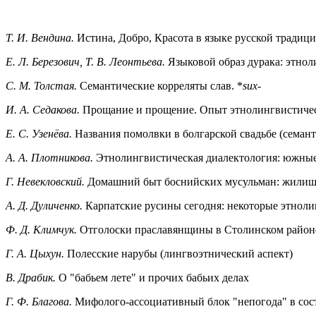
Т. И. Вендина.
Истина, Добро, Красота в языке русской традиц
Е. Л. Березович, Т. В. Леонтьева.
Языковой образ дурака: этнол
С. М. Толстая.
Семантические корреляты слав. *
sux-
И. А. Седакова.
Прощание и прощение. Опыт этнолингвистичес
Е. С. Узенёва.
Названия помолвки в болгарской свадьбе (семант
А. А. Плотникова.
Этнолингвистическая диалектология: южные
Г. Невекловский.
Домашний быт боснийских мусульман: жилище
А. Д. Дуличенко.
Карпатские русины сегодня: некоторые этнол
Ф. Д. Климчук.
Отголоски праславянщины в Столинском районе
Г. А. Цыхун.
Полесские нарубы (лингвоэтнический аспект)
В. Драбик.
О "бабьем лете" и прочих бабьих делах
Г. Ф. Благова.
Мифолого-ассоциативный блок "непогода" в сос