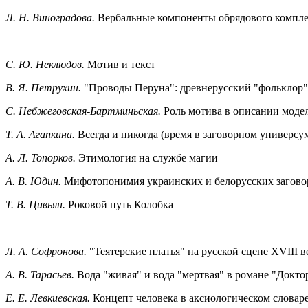
Л. Н. Виноградова.
Вербальные компоненты обрядового комплек
С. Ю. Неклюдов.
Мотив и текст
В. Я. Петрухин.
"Проводы Перуна": древнерусский "фольклор"
С. Небжеговская-Бартминьская.
Роль мотива в описании модел
Т. А. Агапкина.
Всегда и никогда (время в заговорном универсу
А. Л. Топорков.
Этимология на службе магии
А. В. Юдин.
Мифотопонимия украинских и белорусских заговор
Т. В. Цивьян.
Роковой путь Колобка
Л. А. Софронова.
"Теятерские платья" на русской сцене XVIII в
А. В. Тарасьев.
Вода "живая" и вода "мертвая" в романе "Докто
Е. Е. Левкиевская.
Концепт человека в аксиологическом словаре