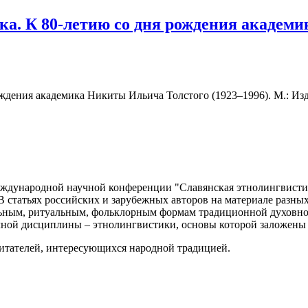
а. К 80-летию со дня рождения академи
ждения академика Никиты Ильича Толстого (1923–1996). М.: Изд
Международной научной конференции "Славянская этнолингвисти
 В статьях российских и зарубежных авторов на материале разн
льным, ритуальным, фольклорным формам традиционной духовно
ной дисциплины – этнолингвистики, основы которой заложены в
читателей, интересующихся народной традицией.