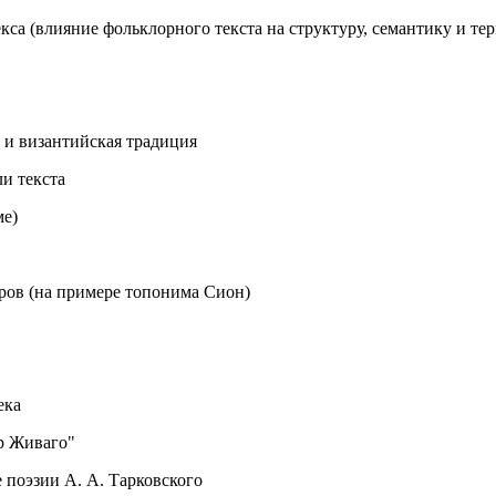
са (влияние фольклорного текста на структуру, семантику и те
 и византийская традиция
и текста
ме)
ов (на примере топонима Сион)
ека
р Живаго"
 поэзии А. А. Тарковского