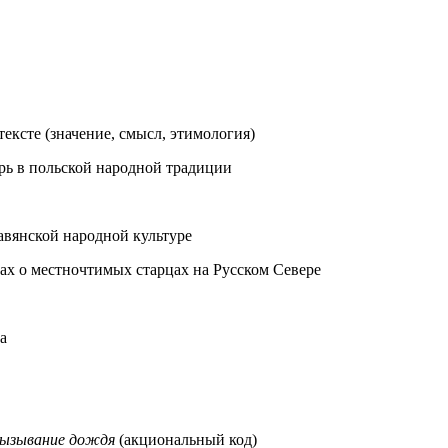
тексте (значение, смысл, этимология)
ерь в польской народной традиции
авянской народной культуре
х о местночтимых старцах на Русском Севере
а
ызывание дождя
(акциональный код)