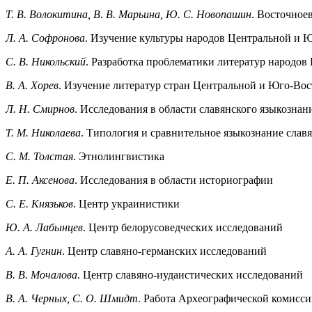
Т. В. Волокитина, В. В. Марьина, Ю. С. Новопашин
. Восточное
Л. А. Софронова
. Изучение культуры народов Центральной и
С. В. Никольский
. Разработка проблематики литератур народов
В. А. Хорев
. Изучение литератур стран Центральной и Юго-Вос
Л. Н. Смирнов
. Исследования в области славянского языкознан
Т. М. Николаева
. Типология и сравнительное языкознание слав
С. М. Толстая
. Этнолингвистика
Е. П. Аксенова
. Исследования в области историографии
С. Е. Князьков
. Центр украинистики
Ю. А. Лабынцев
. Центр белорусоведческих исследований
А. А. Гугнин
. Центр славяно-германских исследований
В. В. Мочалова
. Центр славяно-иудаистических исследований
В. А. Черных, С. О. Шмидт
. Работа Археографической комиссии