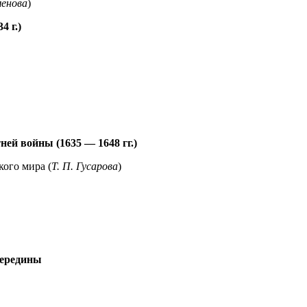
менова
)
 г.)
й войны (1635 — 1648 гг.)
ого мира (
Т. П. Гусарова
)
середины