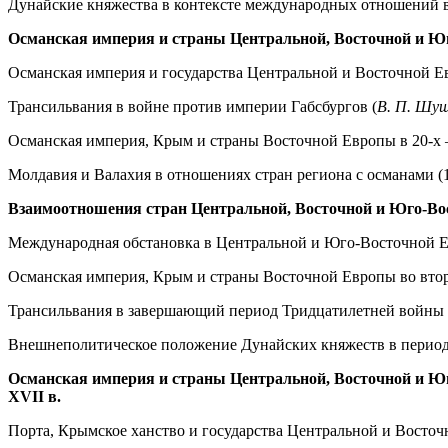
Дунайские княжества в контексте международных отношений в 
Османская империя и страны Центральной, Восточной и Юго
Османская империя и государства Центральной и Восточной Е
Трансильвания в войне против империи Габсбургов (
В. П. Шу
Османская империя, Крым и страны Восточной Европы в 20-х – н
Молдавия и Валахия в отношениях стран региона с османами (16
Взаимоотношения стран Центральной, Восточной и Юго-Вост
Международная обстановка в Центральной и Юго-Восточной Ев
Османская империя, Крым и страны Восточной Европы во второй
Трансильвания в завершающий период Тридцатилетней войны 
Внешнеполитическое положение Дунайских княжеств в период
Османская империя и страны Центральной, Восточной и Ю
ХVII в.
Порта, Крымское ханство и государства Центральной и Восточн