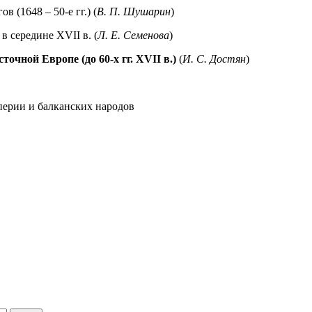
 (1648 – 50-е гг.) (
В. П. Шушарин
)
 середине ХVII в. (
Л. Е. Семенова
)
чной Европе (до 60-х гг. ХVII в.)
(
И. С. Достян
)
перии и балканских народов