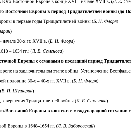
Юго-Восточной Европе в конце ХVI – начале ХVII в. (
Л. Е. Се
-Восточной Европы в период Тридцатилетней войны (до 1634
вропы в первые годы Тридцатилетней войны (
Б. Н. Флоря
)
шарин
)
ачале 30-х гг. ХVII в. (
Б. Н. Флоря
)
18 – 1634 гг.) (
Л. Е. Семенова
)
очной Европы с османами в последний период Тридцатилетне
ропе на заключительном этапе войны. Установление Вестфальск
 половине 30-х – 40-х гг. ХVII в. (
Б. Н. Флоря
)
(
В. П. Шушарин
)
 завершения Тридцатилетней войны (
Л. Е. Семенова
)
го-Восточной Европы в контексте международной ситуации 
ой Европы в 1648–1654 гг. (
Л. В. Заборовский
)