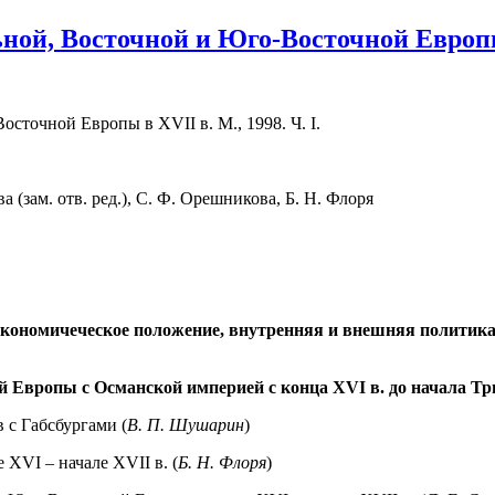
й, Восточной и Юго-Восточной Европы в 
точной Европы в XVII в. М., 1998. Ч. I.
ва (зам. отв. ред.), С. Ф. Орешникова, Б. Н. Флоря
-экономичеческое положение, внутренняя и внешняя политик
Европы с Османской империей с конца ХVI в. до начала Три
 с Габсбургами (
В. П. Шушарин
)
ХVI – начале ХVII в. (
Б. Н. Флоря
)