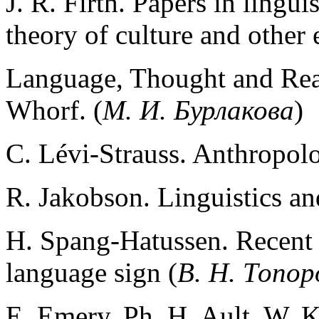
J. R. Firth. Papers in lingui
theory of culture and other 
Language, Thought and Reali
Whorf. (
M. И. Бурлакова
)
C. Lévi-Strauss. Anthropolog
R. Jakobson. Linguistics an
H. Spang-Hatussen. Recent t
language sign (
В. H. Топор
E. Emery, Ph. H. Ault, W. K