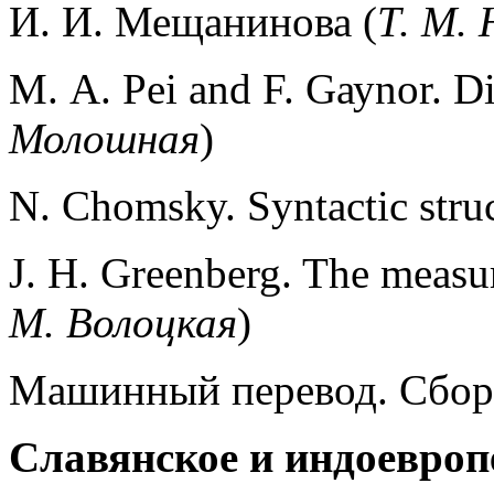
И. И. Мещанинова (
Т. М.
M. А. Рei and F. Gауnor. Dic
Молошная
)
N. Chomsky. Syntactic struc
J. H. Greenberg. The measur
M. Волоцкая
)
Машинный перевод. Сборн
Славянское и индоевроп