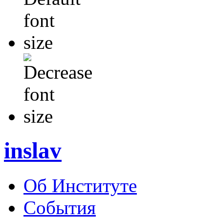
inslav
Об Институте
События