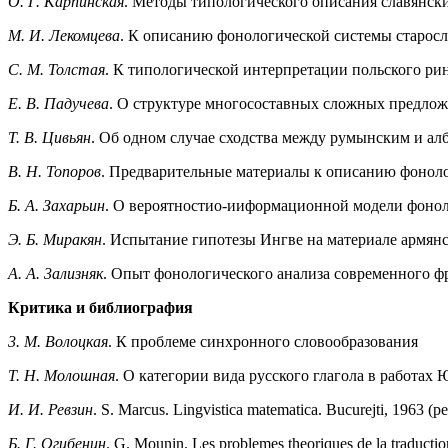
О. Г. Карпинская
. Методы типологического описания славянск
М. И. Лекомцева
. К описанию фонологической системы старосл
С. М. Толстая
. К типологической интерпретации польского ри
Е. В. Падучева
. О структуре многосоставных сложных предлож
Т. В. Цивьян
. Об одном случае сходства между румынским и а
В. Н. Топоров
. Предварительные материалы к описанию фоноло
Б. А. Захарьин
. О вероятностио-ииформационной модели фонол
Э. Б. Миракян
. Испытание гипотезы Ингве на материале армянс
А. А. 3ализняк
. Опыт фонологического анализа современного ф
Критика и библиография
3. М. Волоцкая
. К проблеме синхронного словообразования
Т. Н. Молошная
. О категории вида русского глагола в работах 
И. И. Ревзин
. S. Marcus. Lingvistica matematica. Bucurejti, 1963 (
Б. Г. Огибенин
. G. Mounin. Les problemes theoriques de la traductio