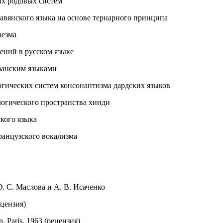
их родовых систем
авянского языка на основе тернарного принципа
незма
ений в русском языке
лбанским языками
гических систем консонантизма дардских языков
огического пространства хинди
кого языка
ранцузского вокализма
Ю. С. Маслова и А. В. Исаченко
рецензия)
n. Paris, 1963 (рецензия)