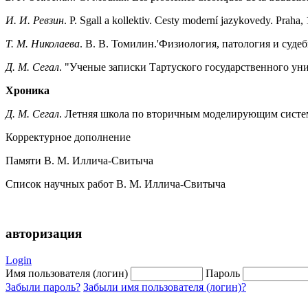
И. И. Ревзин
. P. Sgall a kollektiv. Cesty moderní jazykovedy. Praha
T. M. Николаева
. В. В. Томилин.'Физиология, патология и суде
Д. М. Сегал
. "Ученые записки Тартуского государственного уни
Хроника
Д. М. Сегал
. Летняя школа по вторичным моделирующим систем
Корректурное дополнение
Памяти В. М. Иллича-Свитыча
Список научных работ В. М. Иллича-Свитыча
авторизация
Login
Имя пользователя (логин)
Пароль
Забыли пароль?
Забыли имя пользователя (логин)?