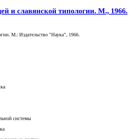
й и славянской типологии. М., 1966.
ии. М.: Издательство "Наука", 1966.
ика
ельной системы
ка