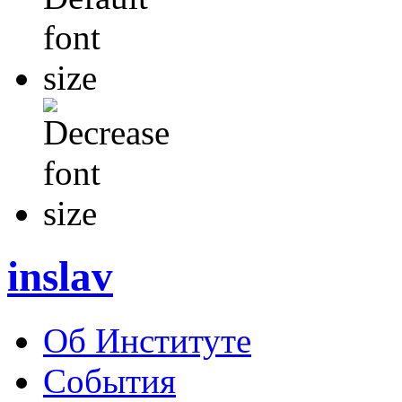
inslav
Об Институте
События