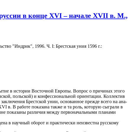
уссии в конце XVI – начале XVII в. М.,
тво "Индрик", 1996. Ч. I: Брестская уния 1596 г.:
бытие в истории Восточной Европы. Вопрос о причинах этого
ской, польской) и конфессиональ­ной ориентации. Коллектив
 заключения Брестской унии, основанное прежде всего на ана­
I в. В работе показана также и та роль, которую сыграли в
ронне показаны различия между перво­начальными планами
ена в науч­ный оборот и практически неизвестна русскому