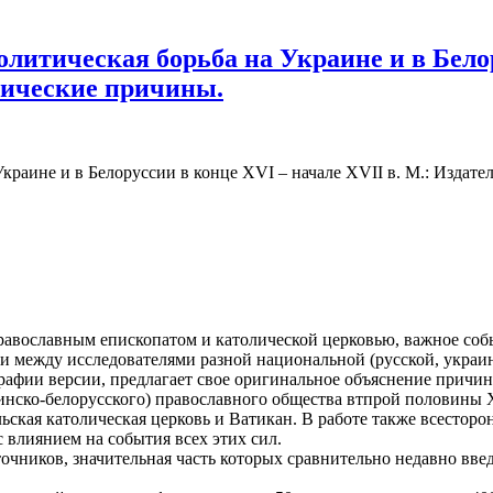
олитическая борьба на Украине и в Белор
орические причины.
раине и в Белоруссии в конце XVI – начале XVII в. М.: Издательс
пра­вославным епископатом и католической церковью, важное со
и между исследователями разной национальной (русской, украин
рафии версии, предлагает свое оригинальное объясне­ние причин
нско-белорусского) православного общества втпрой половины XV
льская католическая церковь и Ватикан. В работе также всесто
 влиянием на события всех этих сил.
ни­ков, значительная часть которых сравнительно недавно введ