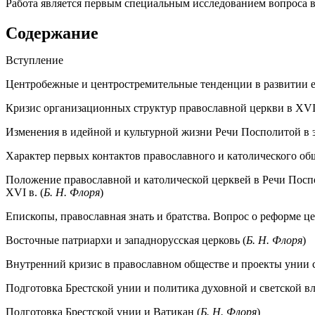
Работа является первым специальным исследованием вопроса в 
Содержание
Вступление
Центробежные и центростремительные тенденции в развитии е
Кризис организационных структур православной церкви в XVI 
Изменения в идейной и культурной жизни Речи Посполитой в 
Характер первых контактов православного и католического об
Положение православной и католической церквей в Речи Посп
XVI в. (
Б. Н. Флоря
)
Епископы, православная знать и братства. Вопрос о реформе це
Восточные патриархи и западнорусская церковь (
Б. Н. Флоря
)
Внутренний кризис в православном обществе и проекты унии с 
Подготовка Брестской унии и политика духовной и светской в
Подготовка Брестской унии и Ватикан (
Б. Н. Флоря
)