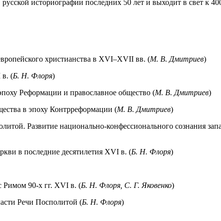
рус­ской историографии последних 50 лет и выходит в свет к 4
вропейского христианства в XVI–XVII вв. (
М. В. Дмитриев
)
в. (
Б. Н. Флоря
)
эпоху Реформации и православное общество (
М. В. Дмитриев
)
щества в эпоху Контрреформации (
М. В. Дмитриев
)
олитой. Развитие национально-конфессионального сознания зап
ркви в последние десятилетия XVI в. (
Б. Н. Флоря
)
Римом 90-х гг. XVI в. (
Б. Н. Флоря, С. Г. Яковенко
)
ласти Речи Посполитой (
Б. Н. Флоря
)