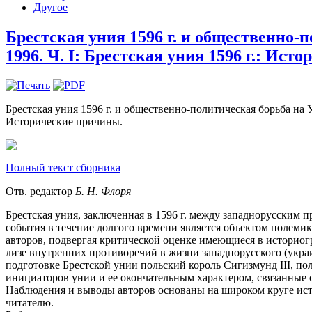
Другое
Брестская уния 1596 г. и общественно-п
1996. Ч. I: Брестская уния 1596 г.: Ист
Брестская уния 1596 г. и общественно-политическая борьба на Ук
Исторические причины.
Полный текст сборника
Отв. редактор
Б. Н. Флоря
Брестская уния, заключенная в 1596 г. между западнорусским 
события в течение долгого времени является объектом полемик
авторов, подвергая критической оценке име­ющиеся в историог
лизе внутренних противоречий в жизни западнорусского (украи
подготовке Брестской унии польский король Сигизмунд III, по
инициаторов унии и ее окончательным характе­ром, связанные с
Наблюдения и выводы авторов основаны на широком круге источ
читателю.