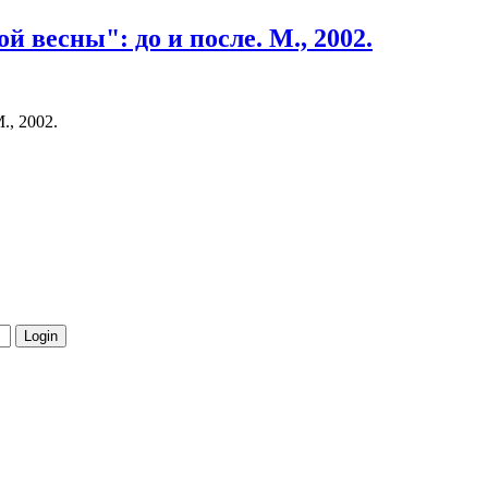
 весны": до и после. М., 2002.
., 2002.