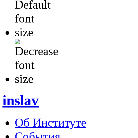
inslav
Об Институте
События