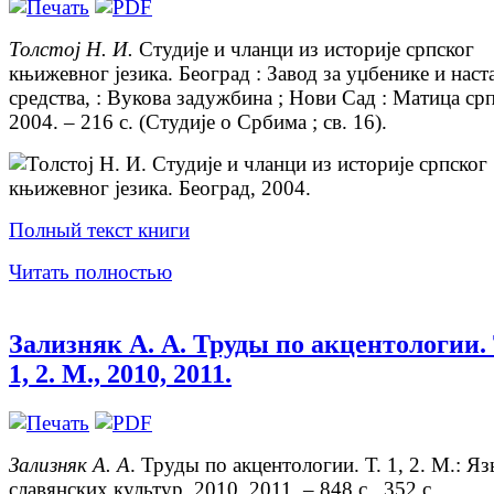
Толстој Н. И.
Студије и чланци из историје српског
књижевног језика. Београд : Завод за уџбенике и наст
средства, : Вукова задужбина ; Нови Сад : Матица срп
2004. – 216 с. (Студије о Србима ; св. 16).
Полный текст книги
Читать полностью
Зализняк А. А. Труды по акцентологии. 
1, 2. М., 2010, 2011.
Зализняк А. А
. Труды по акцентологии. Т. 1, 2. М.: Я
славянских культур, 2010, 2011. – 848 с., 352 с.