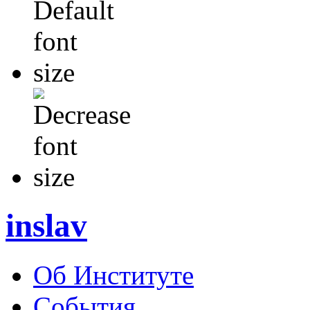
inslav
Об Институте
События