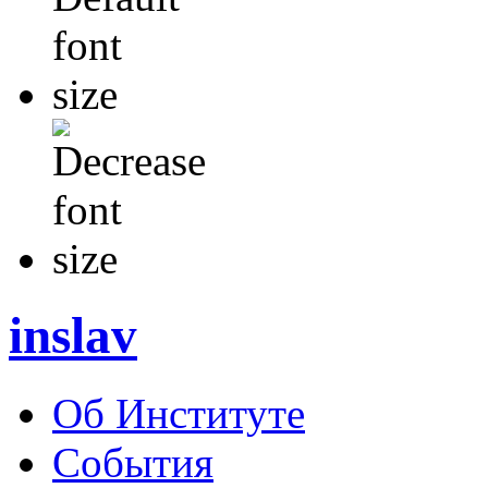
inslav
Об Институте
События