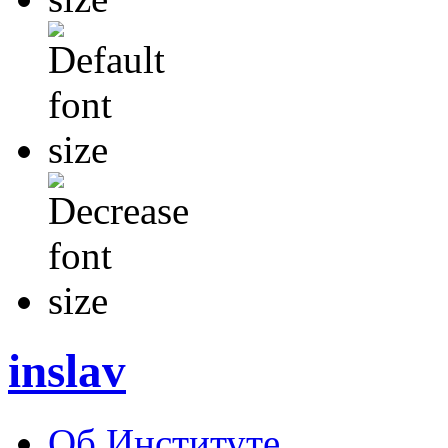
inslav
Об Институте