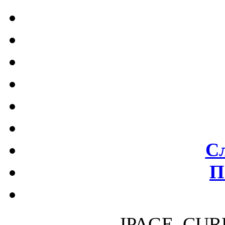
С
П
JPAGE_CUR