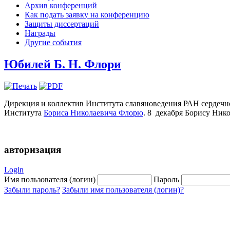
Архив конференций
Как подать заявку на конференцию
Защиты диссертаций
Награды
Другие события
Юбилей Б. Н. Флори
Дирекция и коллектив Института славяноведения РАН сердечно
Института
Бориса Николаевича Флорю
. 8 декабря Борису Ник
авторизация
Login
Имя пользователя (логин)
Пароль
Забыли пароль?
Забыли имя пользователя (логин)?