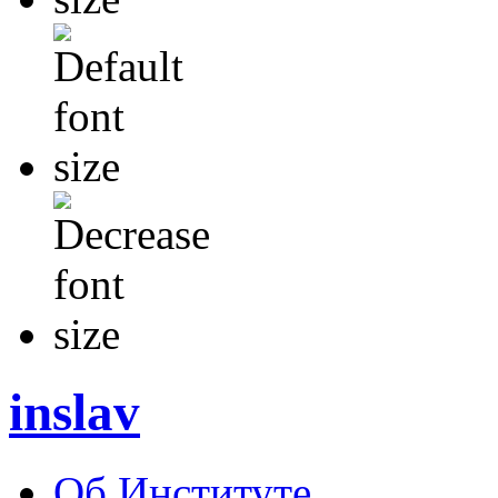
inslav
Об Институте