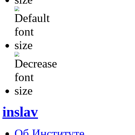
inslav
Об Институте