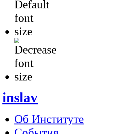
inslav
Об Институте
События