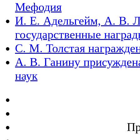
Мефодия
И. Е. Адельгейм, А. В. 
государственные награ
С. М. Толстая награжд
А. В. Ганину присужден
наук
Пр