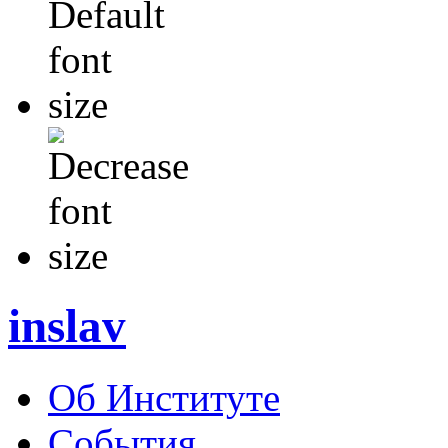
inslav
Об Институте
События