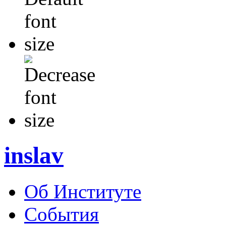
inslav
Об Институте
События