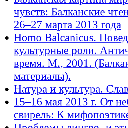
чувств: Балканские чте
26–27 марта 2013 года
Homo Balcanicus. Пове
культурные роли. Антич
время. М., 2001. (Балка
материалы).
Натура и культура. Сла
15–16 мая 2013 г. От не
свирель: К мифопоэтик
Проблемы лингво- и эт