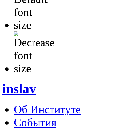
inslav
Об Институте
События