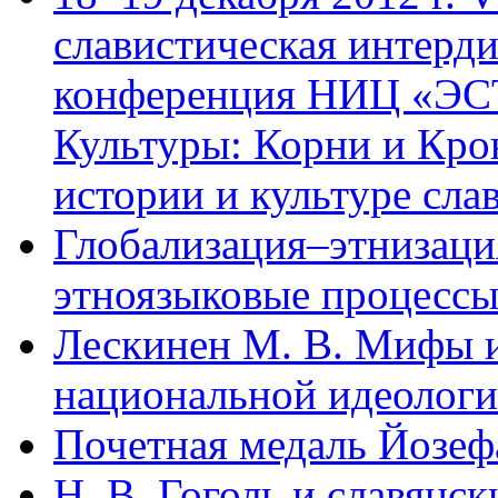
cлавистическая интерд
конференция НИЦ «ЭС
Культуры: Корни и Кро
истории и культуре сла
Глобализация–этнизаци
этноязыковые процессы: 
Лескинен М. В. Мифы и
национальной идеологи
Почетная медаль Йозеф
Н. В. Гоголь и славянс