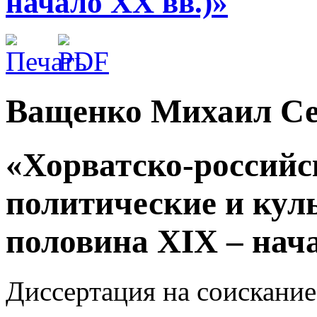
начало XX вв.)»
Ващенко Михаил Се
«Хорватско-российс
политические и кул
половина XIX – нача
Диссертация на соискание