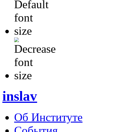
inslav
Об Институте
События