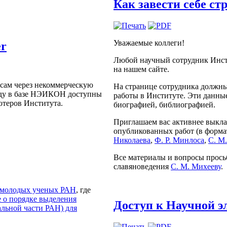
Как завести себе ст
Уважаемые коллеги!
er
Любой научный сотрудник Инст
на нашем сайте.
рсам через некоммерческую
На странице сотрудника должны 
году в базе НЭИКОН доступны
работы в Институте. Эти данны
ютеров Института.
биографией, библиографией.
Приглашаем вас активнее выкла
опубликованных работ (в формат
Николаева
,
Ф. Р. Минлоса
,
С. М
Все материалы и вопросы просьб
славяноведения
С. М. Михееву
.
 молодых ученых РАН
, где
 о порядке выделения
Доступ к Научной э
льной части РАН) для