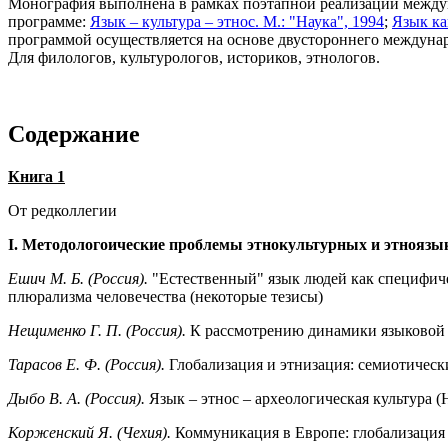
Монография выполнена в рамках поэтапной реализации между
программе:
Язык – культура – этнос. М.: "Наука", 1994
;
Язык ка
программой осуществляется на основе двустороннего междуна
Для филологов, культурологов, историков, этнологов.
Содержание
Книга 1
От редколлегии
I. Методологоические проблемы этнокультурных и этноязык
Ешич М. Б. (Россия).
"Естественный" язык людей как специфиче
плюрализма человечества (некоторые тезисы)
Нещименко Г. П. (Россия).
К рассмотрению динамики языковой 
Тарасов Е. Ф. (Россия).
Глобализация и этнизация: семиотичес
Дыбо В. А. (Россия).
Язык – этнос – археологическая культура 
Корженский Я. (Чехия).
Коммуникация в Европе: глобализация