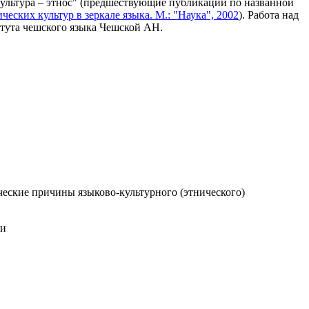
ультура – этнос" (предшествующие публикации по названной
ческих культур в зеркале языка. М.: "Наука", 2002
). Работа над
тута чешского языка Чешской АН.
еские причины языково-культурного (этнического)
ии