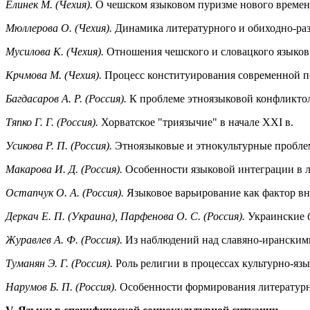
Елинек М. (Чехия).
О чешском языковом пуризме нового време
Мюллерова О. (Чехия).
Динамика литературного и обиходно-ра
Мусилова К. (Чехия).
Отношения чешского и словацкого языков в
Крчмова М. (Чехия).
Процесс конституирования современной п
Багдасаров А. Р. (Россия).
К проблеме этноязыковой конфликто
Тяпко Г. Г. (Россия).
Хорватское "триязычие" в начале XXI в.
Усикова Р. П. (Россия).
Этноязыковые и этнокультурные пробле
Макарова И. Д. (Россия).
Особенности языковой интеграции в 
Остапчук О. А. (Россия).
Языковое варьирование как фактор в
Деркач Е. П. (Украина), Парфенова О. С. (Россия).
Украинские 
Журавлев А. Ф. (Россия).
Из наблюдений над славяно-иранскими 
Туманян Э. Г. (Россия).
Роль религии в процессах культурно-я
Нарумов Б. П. (Россия).
Особенности формирования литературн