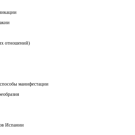
уникации
вакии
их отношений)
 способы манифестации
оеобразия
ков Испании