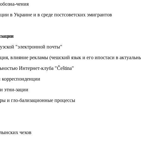
ообозна-чения
ции в Украине и в среде постсоветских эмигрантов
изации
узской "электронной почты"
ция, влияние рекламы (чешский язык и его ипостаси в актуаль
ьностью Интернет-клуба "Čeština"
й корреспонденции
 и этни-зации
ры и гло-бализационные процессы
лынских чехов