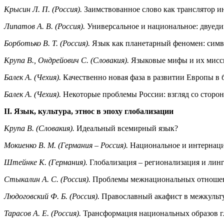
Крысин Л. П. (Россия).
Заимствованное слово как транслятор и
Липатов А. В. (Россия).
Универсальное и национальное: двуед
Борботько В. Т. (Россия).
Язык как планетарный феномен: симв
Крупа В., Ондрейович С. (Словакия).
Языковые мифы и их мисс
Балек А. (Чехия).
Качественно новая фаза в развитии Европы в 
Балек А. (Чехия).
Некоторые проблемы России: взгляд со сторо
II. Язык, культура, этнос в эпоху глобализации
Крупа В. (Словакия).
Идеальный всемирный язык?
Мокиенко В. М. (Германия – Россия).
Национальное и интернаци
Штейнке К. (Германия).
Глобализация – регионализация и лин
Стыкалин А. С. (Россия).
Проблемы межнациональных отношени
Людоговский Ф. Б. (Россия).
Православный акафист в межкульт
Тарасов А. Е. (Россия).
Трансформация национальных образов гл