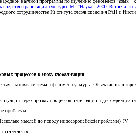
народной научной программы по изучению феноменов "язык – к
к средство трансляции культуры. М.: "Наука", 2000
;
Встречи этни
родного сотрудничества Института славяноведения РАН и Инсти
овых процессов в эпоху глобализации
ская знаковая система и феномен культуры: Объективно-историч
ситуации через призму процессов интеграции и дифференциац
кие проблемы
(Несколько мыслей по поводу индоевропейской проблемы). IV
 и этничность