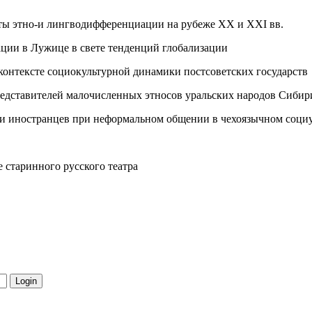
кты этно-и лингводифференциации на рубеже XX и XXI вв.
ции в Лужице в свете тенденций глобализации
 контексте социокультурной динамики постсоветских государств
едставителей малочисленных этносов уральских народов Сибир
ии иностранцев при неформальном общении в чехоязычном соци
 старинного русского театра