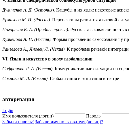
V. Языки в специфической социокультурной ситуации
Дуличенко А. Д. (Эстония).
Кашубы и их язык: некоторые аспе
Ермакова М. И. (Россия).
Перспективы развития языковой ситуа
Погорелая Е. А. (Приднестровье).
Русская языковая личность в
Кузнецова А. И. (Россия).
Формы проявления самосознания у пр
Рангелова А., Яновец Л. (Чехия).
К проблеме речевой интеграц
VI. Язык и искусство в эпоху глобализации
Софронова Л. А. (Россия).
Коммуникативные ситуации на сцене
Соснова М. Л. (Россия).
Глобализация и этнизация в театре
авторизация
Login
Имя пользователя (логин)
Пароль
Забыли пароль?
Забыли имя пользователя (логин)?