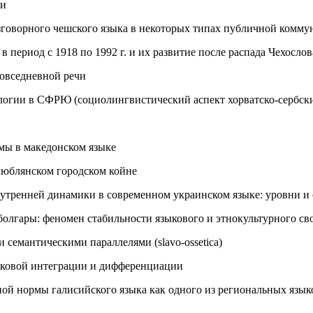
ни
зговорного чешского языка в некоторых типах публичной комм
 период с 1918 по 1992 г. и их развитие после распада Чехосло
овседневной речи
логии в СФРЮ (социолингвистический аспект хорватско-сербск
мы в македонском языке
люблянском городском койне
нутренней динамики в современном украинском языке: уровни и
болгары: феномен стабильности языкового и этнокультурного св
семантическими параллелями (slavo-ossetica)
зыковой интеграции и дифференциации
ой нормы галисийского языка как одного из региональных язы