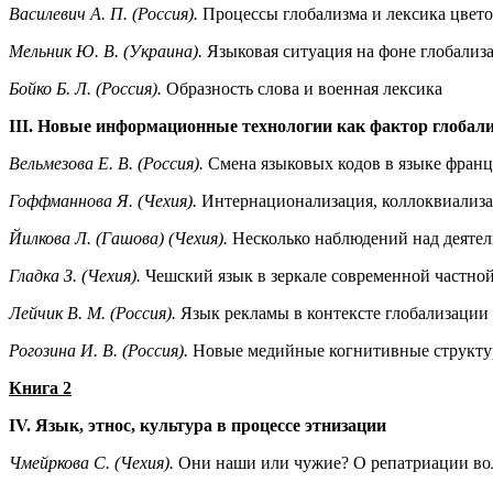
Василевич А. П. (Россия).
Процессы глобализма и лексика цвет
Мельник Ю. В. (Украина).
Языковая ситуация на фоне глобализа
Бойко Б. Л. (Россия).
Образность слова и военная лексика
III. Новые информационные технологии как фактор глобал
Вельмезова Е. В. (Россия).
Смена языковых кодов в языке франц
Гоффманнова Я. (Чехия).
Интернационализация, коллоквиализа
Йилкова Л. (Гашова) (Чехия).
Несколько наблюдений над деятел
Гладка З. (Чехия).
Чешский язык в зеркале современной частно
Лейчик В. М. (Россия).
Язык рекламы в контексте глобализации
Рогозина И. В. (Россия).
Новые медийные когнитивные структу
Книга 2
IV. Язык, этнос, культура в процессе этнизации
Чмейркова С. (Чехия).
Они наши или чужие? О репатриации во