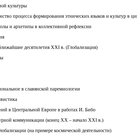
ной культуры
инство процесса формирования этнических языков и культур в 
олы и архетипы в коллективной рефлексии
ия
ближайшие десятилетия XXI в. (Глобализация)
ны
ональное в славянской паремиологии
гвистика
й в Центральной Европе в работах И. Бибо
урной коммуникации (конец XX – начало XXI в.)
обализации (на примере космической деятельности)