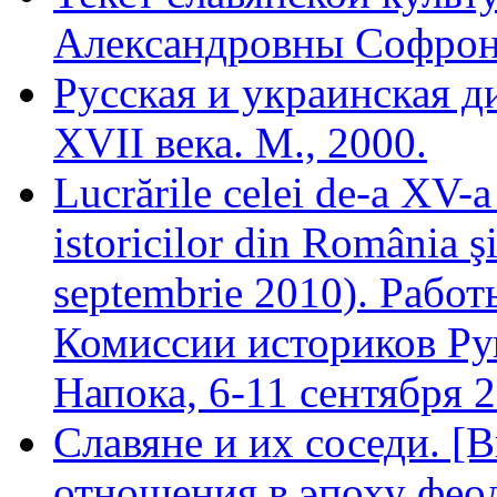
Александровны Софро
Русская и украинская д
XVII века. М., 2000.
Lucrările celei de-a XV-a 
istoricilor din România ş
septembrie 2010). Рабо
Комиссии историков Ру
Напока, 6-11 сентября 2
Славяне и их соседи. [
отношения в эпоху феод