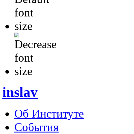
inslav
Об Институте
События