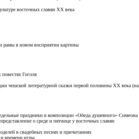
культуре восточных славян XX века
ции рамы в новом восприятии картины
 повестях Гоголя
ции чешской литературной сказки первой половины XX века (на 
 Недельные праздники в композиции «Обеда душевного» Симеона
 представление о среде и пятнице у восточных славян
оделей в свадебных песнях и причитаниях
е и времени игры