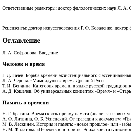
Ответственные редакторы: доктор филологических наук Л. А. 
Рецензенты: доктор искусствоведения Г. Ф. Коваленко, доктор
Оглавление
Л. А. Софронова. Введение
Человек и время
Г. Д. Гачев. Борьба времени экзистенциального с эссенциальны
Л. А. Черная. «Мимоидущее» время Древней Руси
Т. И. Вендина. Категория времени в языке русской традиционн
А. Д. Кошелев. Об универсальных концептах «Время» и «Стар
Память о времени
Н. Г. Брагина. Время сквозь призму памяти (анализ языковых у
А. Ф. Литвина, Ф. Б. Успенский. От трагедии к документу: «Г
М. В. Лескинен. История и память: «новое прошлое» или «забы
Н. М. Филатова. «Перерыв в истории». Эпоха конституционног