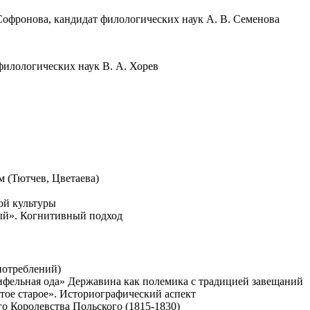
Софронова, кандидат филологических наук А. В. Семенова
 филологических наук В. А. Хорев
м (Тютчев, Цветаева)
ой культуры
ый». Когнитивный подход
потреблений)
рифельная ода» Державина как полемика с традицией завещаний
тое старое». Историографический аспект
о Королевства Польского (1815-1830)