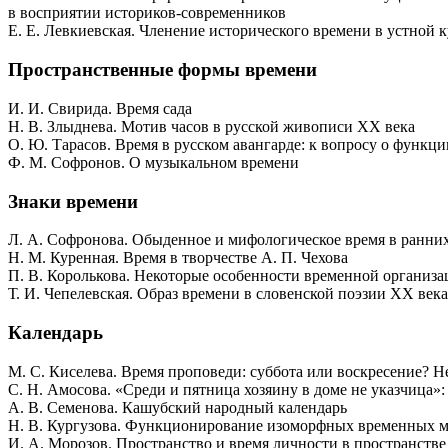
в восприятии историков-современников
Е. Е. Левкиевская. Членение исторического времени в устной 
Пространственные формы времени
И. И. Свирида. Время сада
Н. В. Злыднева. Мотив часов в русской живописи XX века
О. Ю. Тарасов. Время в русском авангарде: к вопросу о функ
Ф. М. Софронов. О музыкальном времени
Знаки времени
Л. А. Софронова. Обыденное и мифологическое время в ранних
Н. М. Куренная. Время в творчестве А. П. Чехова
П. В. Королькова. Некоторые особенности временной организа
Т. И. Чепелевская. Образ времени в словенской поэзии XX века
Календарь
М. С. Киселева. Время проповеди: суббота или воскресение?
С. Н. Амосова. «Среди и пятница хозяину в доме не указчица»:
А. В. Семенова. Кашубский народный календарь
Н. В. Кургузова. Функционирование изоморфных временных м
И. А. Морозов. Пространство и время личности в пространств