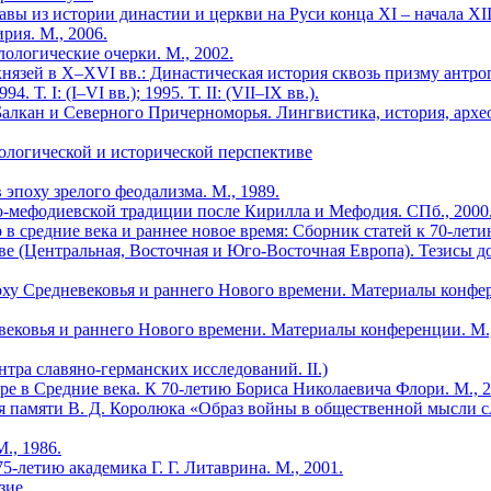
вы из истории династии и церкви на Руси конца XI – начала XIII
рия. М., 2006.
ологические очерки. М., 2002.
нязей в X–XVI вв.: Династическая история сквозь призму антро
. I: (I–VI вв.); 1995. Т. II: (VII–IX вв.).
алкан и Северного Причерноморья. Лингвистика, история, архео
лологической и исторической перспективе
 эпоху зрелого феодализма. М., 1989.
ло-мефодиевской традиции после Кирилла и Мефодия. СПб., 2000
р в средние века и раннее новое время: Сборник статей к 70-лет
ве (Центральная, Восточная и Юго-Восточная Европа). Тезисы до
ху Сред­невековья и раннего Нового времени. Материалы конфере
ковья и раннего Нового времени. Материалы конференции. М., 
тра славяно-германских исследований. II.)
е в Средние века. К 70-летию Бориса Николаевича Флори. М., 20
ия памяти В. Д. Королюка «Образ войны в общественной мысли 
., 1986.
5-летию академика Г. Г. Литаврина. М., 2001.
зие