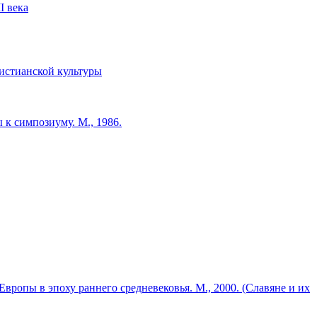
I века
 христианской культуры
к симпозиуму. М., 1986.
опы в эпоху раннего средневековья. М., 2000. (Славяне и их