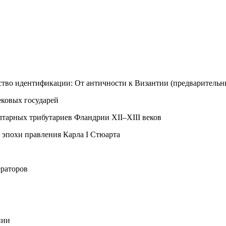
ство идентификации: От античности к Византии (предварительн
ековых государей
лтарных трибутариев
Фландрии XII–XIII веков
 эпохи правления Карла I Стюарта
ераторов
нии