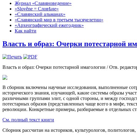
Журнал «Славяноведение»
«Slověne = Словѣне»
«Славянский альманах»
«Славянский мир в третьем тысячелетии»
«Археографический ежегодник»
Как найти
Власть и образ: Очерки потестарной и
Власть и образ: Очерки потестарной имагологии / Отв. редактор
В сборник включены научные исследования, выполненные сотр
исторического знания, изучающей, какие системы образы учас
различными группами элит, с одной стороны, и между господс
потестарных образов (представленных чаще всего в мифе, текс
революции. Конкретные примеры, разбираемые в отдельных ста
См. полный текст книги
Сборник рассчитан на историков, культурологов, политологов