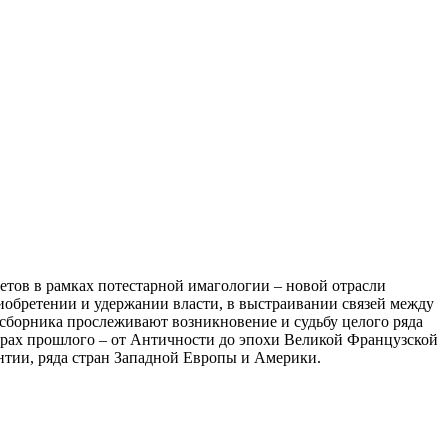
тов в рамках потестарной имагологии – новой отрасли
иобретении и удержании власти, в выстраивании связей между
сборника прослеживают возникновение и судьбу целого ряда
турах прошлого – от Античности до эпохи Великой Французской
антии, ряда стран Западной Европы и Америки.