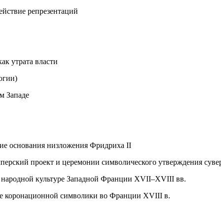
действие репрезентаций
как утрата власти
огии)
ом Западе
кие основания низложения Фридриха II
мперский проект и церемонии символического утверждения суве
 народной культуре Западной Франции XVII–XVIII вв.
ие коронационной символики во Франции XVIII в.