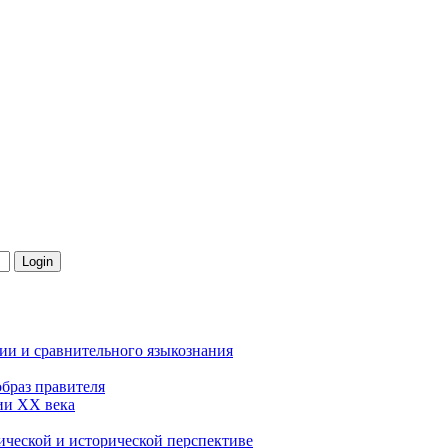
ии и сравнительного языкознания
образ правителя
зии ХХ века
гической и исторической перспективе