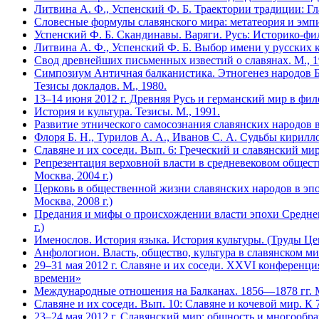
Литвина А. Ф., Успенский Ф. Б. Траектории традиции: Гла
Словесные формулы славянского мира: метатеория и эмпи
Успенский Ф. Б. Скандинавы. Варяги. Русь: Историко-фил
Литвина А. Ф., Успенский Ф. Б. Выбор имени у русских к
Свод древнейших письменных известий о славянах. М., 1994. Т
Симпозиум Античная балканистика. Этногенез народов Б
Тезисы докладов. М., 1980.
13–14 июня 2012 г. Древняя Русь и германский мир в фи
История и культура. Тезисы. М., 1991.
Развитие этнического самосознания славянских народов в
Флоря Б. Н., Турилов А. А., Иванов С. А. Судьбы кирил
Славяне и их соседи. Вып. 6: Греческий и славянский ми
Репрезентация верховной власти в средневековом обще­ст
Москва, 2004 г.)
Церковь в общественной жизни славянских народов в эпо
Москва, 2008 г.)
Предания и мифы о происхождении власти эпохи Средневе
г.)
Именослов. История языка. История культуры. (Труды Цен
Анфологион. Власть, общество, культура в славянском мир
29–31 мая 2012 г. Славяне и их соседи. XXVI конференц
времени»
Международные отношения на Балканах. 1856—1878 гг. М
Славяне и их соседи. Вып. 10: Славяне и кочевой мир. К 7
23–24 мая 2012 г. Славянский мир: общность и многообра