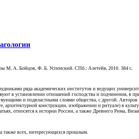
магологии
ы М. А. Бойцов, Ф. Б. Успенский. СПб.: Алетейя, 2010. 384 с.
удниками ряда академических институтов и ведущих университе
твуют в установлении отношений господства и подчинения, в пр
твующими и подвластными слоями общества, с другой. Авторов 
те, архитектурной конструкции, изображении и ритуале) в куль
тьях, относятся к истории России, а также Древнего Рима, Виз
, а также всех, интересующихся прошлым.