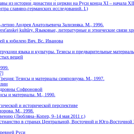
авы из истории династии и церкви на Руси конца XI – начала XII
тра славяно-германских исследований. I.)
-летию Андрея Анатольевича Зализняка. М., 1996.
sti kresťanskej kultúry. Языковые, литературные и этнические связи
ей к юбилею Вяч. Вс. Иванова
рукции языка и культуры. Тезисы и предварительные материалы 
остых вещей
999.
7]
 Греция: Тезисы и материалы симпозиума. М., 1997.
тлин
ндровны Софроновой
исы и материалы. М., 1990.
огической и исторической перспективе
рова. М., 1998.
ению (Любляна–Копер, 9–14 мая 2011 г.)
ианство в странах Центральной, Восточной и Юго-Восточной Евр
Древней Руси