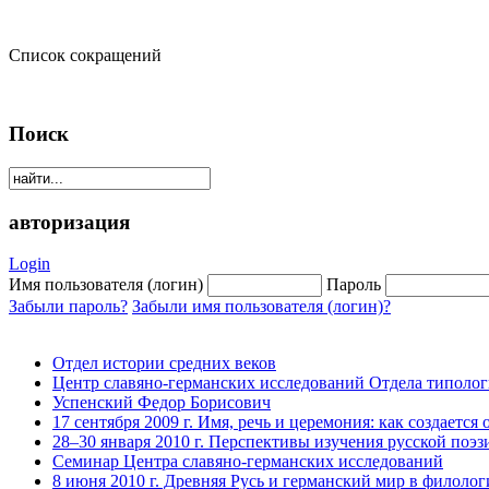
Список сокращений
Поиск
авторизация
Login
Имя пользователя (логин)
Пароль
Забыли пароль?
Забыли имя пользователя (логин)?
Отдел истории средних веков
Центр славяно-германских исследований Отдела типолог
Успенский Федор Борисович
17 сентября 2009 г. Имя, речь и церемония: как создается 
28–30 января 2010 г. Перспективы изучения русской поэ
Семинар Центра славяно-германских исследований
8 июня 2010 г. Древняя Русь и германский мир в филоло