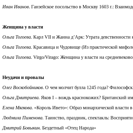
Иван Иванов
. Ганзейское посольство в Москву 1603 г.: Взаимо
Женщина у власти
Ольга Тогоева.
Карл VII и Жанна д’Арк: Утрата девственности 
Ольга Тогоева.
Красавица и Чудовище (Из практической мифол
Ольга Тогоева.
Virgo/Virago: Женщина у власти на средневеков
Неудачи и провалы
Олег Воскобойников.
О чем молчит булла 1245 года? Философс
Ольга Дмитриева.
Яков I – вождь краснокожих? Британский и
Елена Мягкова.
«Король Ивето»: Образ монархической власти в
Людмила Пименова.
Таинство, праздник, спектакль: Восприят
Дмитрий Бовыкин.
Бездетный «Отец Народа»