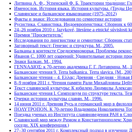
Литвина А. Ф., Успенский Ф. Б. Траектории традиции: Гл
Именослов. История языка. История культуры. (Труды Цен
Славянское и балканское языкознание (1975–2012)
Факты и знаки: Исследования по семиотике истории
Русистика. Славистика. Индоевропеистика: Сборник к 60
24–26 ноября 2010 г. Jazykové, literárne a etnické súvislo
Премия "Просветитель"
Исследования по лингвистике и семиотике: Сборник стат
Заговорный текст: Генезис и структура. М., 2005.
Балканы в контексте Средиземноморья. Проблемы реконст
Иванов С. 1000 лет озарений: Удивительные истории пр
Знаки Балкан. М., 1994.
ΓΕΝΝΑΔΙΟΣ: к 70-летию академика Г. Г. Литаврина. М., 1
Балканские чтения 9. Terra balkanica. Terra slavica. [М., 200
Балканские чтения – 4. Eλλας: Древняя · Средняя · Новая
8–9 ноября 2011 г. Чтения памяти Рали Михайловны Цей
Текст славянской культуры: К юбилею Людмилы Алекса
Балканские чтения I. Симпозиум по структуре текста. Тез
Очерки истории культуры славян. М., 1996.
14 июня 2011 г. Древняя Русь и германский мир в филол
ΠΟΛΥΤΡΟΠΟΝ. К 70-летию Владимира Николаевича Топо
Поездка ученых из Института славяноведения РАН в Слов
Славянский мир между Римом и Константинополем: Христ
соседи. XIX конференция.)
27–30 сентября 2011 г. Комплексный подход в изучении 