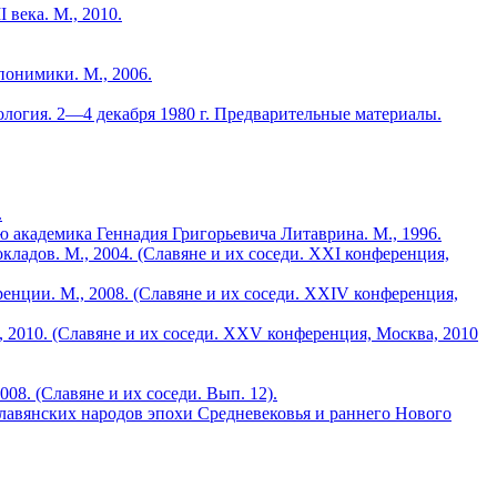
 века. М., 2010.
понимики. М., 2006.
логия. 2—4 декабря 1980 г. Предварительные материалы.
.
ию академика Геннадия Григорьевича Литаврина. М., 1996.
кладов. М., 2004. (Славяне и их соседи. XXI конференция,
н­ции. М., 2008. (Славяне и их соседи. XXIV конференция,
2010. (Славяне и их соседи. XXV кон­ференция, Москва, 2010
08. (Славяне и их соседи. Вып. 12).
славянских народов эпохи Средневековья и раннего Нового