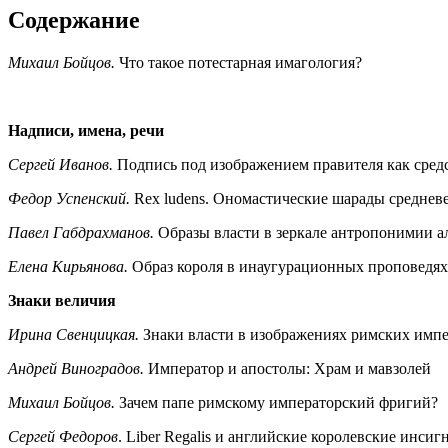
Содержание
Михаил Бойцов.
Что такое потестарная имагология?
Надписи, имена, речи
Сергей Иванов.
Подпись под изображением правителя как сред
Федор Успенский.
Rex ludens. Ономастические шарады среднев
Павел Габдрахманов.
Образы власти в зеркале антропонимии а
Елена Кирьянова.
Образ короля в инаугурационных проповедях
Знаки величия
Ирина Свенцицкая.
Знаки власти в изображениях римских имп
Андрей Виноградов.
Император и апостолы: Храм и мавзолей
Михаил Бойцов.
Зачем папе римскому императорский фригий?
Сергей Федоров
. Liber Regalis и английские королевские инсиг