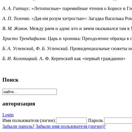
А. А. Гиппиус.
«Летописные» паремийные чтения о Борисе и Гле
А. П. Толочко.
«Дая им розум хитростью»: Загадка Василька Ро
В. М. Живов.
Между раем и адом: кто и зачем оказывался там в
Христо Трендафилов.
Царь и хроника: Преодоление образца в
Б. А. Успенский, Ф. Б. Успенский.
Провиденциальные сюжеты и
Б. И. Колоницкий.
А. Ф. Керенский как «первый гражданин»
Поиск
авторизация
Login
Имя пользователя (логин)
Пароль
Забыли пароль?
Забыли имя пользователя (логин)?