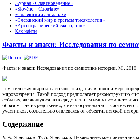
Журнал «Славяноведение»
«Slověne = Словѣне»
«Славянский альманах»
«Славянский мир в третьем тысячелетии»
«Археографический ежегодник»
Как найти
Факты и знаки: Исследования по семио
Факты и знаки: Исследования по семиотике истории. М., 2010. В
Тематическая широта настоящего издания в полной мере опреде
мировоззрения. Такой подход предполагает реконструкцию сис
события, являющуюся непосредственным импульсом историческ
образом – непосредственно, а не опосредованно – соотнесен 
участников, сознательно отвлекаясь от объективистской исто
Содержание
Б. А. Успенский, Ф. Б. Успенский.
Неканоническое поведение св