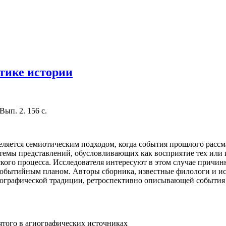
тике истории
ып. 2. 156 с.
ляется семиотическим подходом, когда события прошлого рассма
темы представлений, обусловливающих как восприятие тех или 
ого процесса. Исследователя интересуют в этом случае причин
с событийным планом. Авторы сборника, известные филологи и ис
риографической традиции, ретроспективно описывающей события 
ятого в агиографических источниках