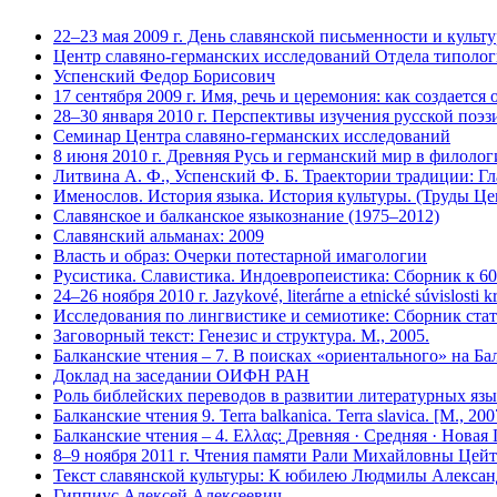
22–23 мая 2009 г. День славянской письменности и культ
Центр славяно-германских исследований Отдела типолог
Успенский Федор Борисович
17 сентября 2009 г. Имя, речь и церемония: как создается 
28–30 января 2010 г. Перспективы изучения русской поэ
Семинар Центра славяно-германских исследований
8 июня 2010 г. Древняя Русь и германский мир в филоло
Литвина А. Ф., Успенский Ф. Б. Траектории традиции: Гл
Именослов. История языка. История культуры. (Труды Цен
Славянское и балканское языкознание (1975–2012)
Славянский альманах: 2009
Власть и образ: Очерки потестарной имагологии
Русистика. Славистика. Индоевропеистика: Сборник к 60
24–26 ноября 2010 г. Jazykové, literárne a etnické súvislo
Исследования по лингвистике и семиотике: Сборник стат
Заговорный текст: Генезис и структура. М., 2005.
Балканские чтения – 7. В поисках «ориентального» на Бал
Доклад на заседании ОИФН РАН
Роль библейских переводов в развитии литературных язык
Балканские чтения 9. Terra balkanica. Terra slavica. [М., 200
Балканские чтения – 4. Eλλας: Древняя · Средняя · Новая
8–9 ноября 2011 г. Чтения памяти Рали Михайловны Цей
Текст славянской культуры: К юбилею Людмилы Алекса
Гиппиус Алексей Алексеевич