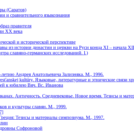
уры (Саратов)
ии и сравнительного языкознания
образ правителя
зии ХХ века
гической и исторической перспективе
авы из истории династии и церкви на Руси конца XI – начала XII
тра славяно-германских исследований. I.)
-летию Андрея Анатольевича Зализняка. М., 1996.
sti kresťanskej kultúry. Языковые, литературные и этнические связи
ей к юбилею Вяч. Вс. Иванова
канах. Античность. Средневековье. Новое время. Тезисы и матер
ов и культуры славян. М., 1999.
7]
 Греция: Тезисы и материалы симпозиума. М., 1997.
тлин
ндровны Софроновой