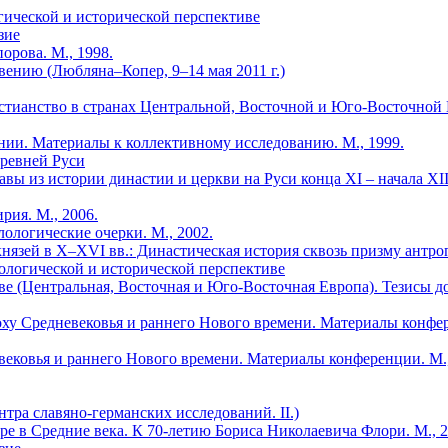
огической и исторической перспективе
зие
рова. М., 1998.
ению (Любляна–Копер, 9–14 мая 2011 г.)
ианство в странах Центральной, Восточной и Юго-Восточной Евр
нии. Материалы к коллективному исследованию. М., 1999.
Древней Руси
вы из истории династии и церкви на Руси конца XI – начала XIII
рия. М., 2006.
ологические очерки. М., 2002.
нязей в X–XVI вв.: Династическая история сквозь призму антро
лологической и исторической перспективе
ве (Центральная, Восточная и Юго-Восточная Европа). Тезисы до
ху Сред­невековья и раннего Нового времени. Материалы конфере
ковья и раннего Нового времени. Материалы конференции. М., 
тра славяно-германских исследований. II.)
е в Средние века. К 70-летию Бориса Николаевича Флори. М., 20