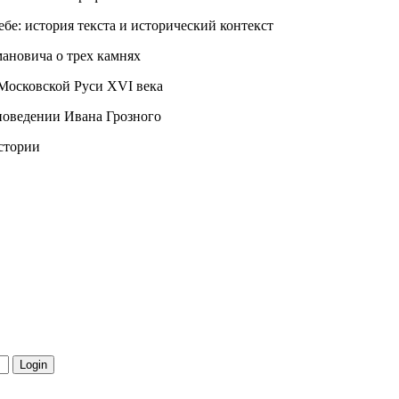
бе: история текста и исторический контекст
мановича о трех камнях
 Московской Руси XVI века
 поведении Ивана Грозного
стории