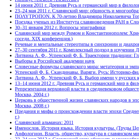
14 июня 2011 г. Древняя Русь и германский мир в филол
23–24 мая 2011 г. Славянский мир: общность и многообра
ΠΟΛΥΤΡΟΠΟΝ. К 70-летию Владимира Николаевича Топо
Поездка ученых из Института славяноведения РАН в Слов
30–31 января 2012 г. Вопросы эпиграфики
Славянский мир между Римом и Константинополем: Христ
соседи. XIX конференция.)
Речевые и ментальные стереотипы в синхронии и диахро
27–30 сентября 2011 г. Комплексный подход в изучении 
Литвина А. Ф., Успенский Ф. Б. Траектории традиции: Гла
Выборы в Российской академии наук
Словесные формулы славянского мира: метатеория и эмпи
Успенский Ф. Б. Скандинавы. Варяги. Русь: Историко-фил
Литвина А. Ф., Успенский Ф. Б. Выбор имени у русских к
13–14 июня 2012 г. Древняя Русь и германский мир в фи
Репрезентация верховной власти в средневековом обще­ст
Москва, 2004 г.)
Церковь в общественной жизни славянских народов в эпо
Москва, 2008 г.)
Предания и мифы о происхождении власти эпохи Средневе
г.)
Славянский альманах: 2011
Именослов. История языка. История культуры. (Труды Цен
Анфологион. Власть, общество, культура в славянском мир