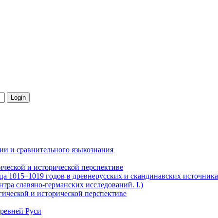
ии и сравнительного языкознания
гической и исторической перспективе
ца 1015–1019 годов в древнерусских и скандинавских источниках
тра славяно-германских исследований. I.)
огической и исторической перспективе
Древней Руси