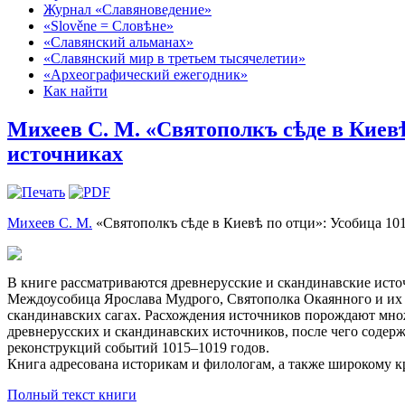
Журнал «Славяноведение»
«Slověne = Словѣне»
«Славянский альманах»
«Славянский мир в третьем тысячелетии»
«Археографический ежегодник»
Как найти
Михеев С. М. «Святополкъ сѣде в Киевѣ
источниках
Михеев С. М.
«Святополкъ сѣде в Киевѣ по отци»: Усобица 1015
В книге рассматриваются древнерусские и скандинавские исто
Междоусобица Ярослава Мудрого, Святополка Окаянного и их б
скандинавских сагах. Расхождения источников порождают мно
древнерусских и скандинавских источников, после чего содер
реконструкций событий 1015–1019 годов.
Книга адресована историкам и филологам, а также широкому к
Полный текст книги