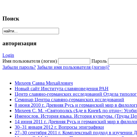
Поиск
авторизация
Login
Имя пользователя (логин)
Пароль
Забыли пароль?
Забыли имя пользователя (логин)?
Михеев Савва Михайлович
Новый сайт Института славяноведения РАН
Центр славяно-германских исследований Отдела типолог
Семинар Центра славяно-германских исследований
8 июня 2010 г. Древняя Русь и германский мир в филоло
Михеев С. М. «Святополкъ сѣде в Киевѣ по отци»: Усоби
Именослов. История языка. История культуры. (Труды Цен
14 июня 2011 г. Древняя Русь и германский мир в филол
30–31 января 2012 г. Вопросы эпиграфики
27–30 сентября 2011 г. Комплексный подход в изучении 