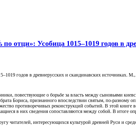
 по отци»: Усобица 1015–1019 годов в д
–1019 годов в древнерусских и скандинавских источниках. М., 20
чники, повествующие о борьбе за власть между сыновьями киевс
рата Бориса, признанного впоследствии святым, по-разному опи
жество противоречивых реконструкций событий. В этой книге 
жащиеся в них сведения сопоставляются между собой. В итоге 
ругу читателей, интересующихся культурой древней Руси и сре