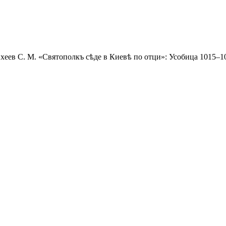
еев С. М. «Святополкъ сѣде в Киевѣ по отци»: Усобица 1015–1