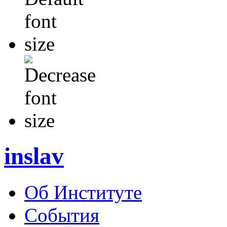
inslav
Об Институте
События